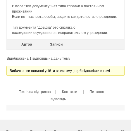
В поле “Тип документу” нет типа справки о постоянном
проживании,
Если нет паспорта особы, вводите свидетельство о рождении.
Тип документа “Довідка” это справка о
нахождении осужденного в исправительном учреждении.
Автор
Записи
Відображена 1 відповідь на дану тему
Вибачте , ви повинні увійти в систему , щоб відповісти в темі .
|
|
Технічна підтримка
Контакти
Питання -
відповідь