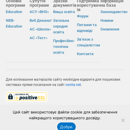
Основні
Супутні
Зразки
Підтримка
Інформацій
програми
програми
документів
користувач
на база
ів
Education
АСУ «ВНЗ»
Вища освіта
Законодавство
Форум
WEB-
Веб Деканат
Загальна
Новини
Питання та
Education
середня
АС «Школа»
Оновлення
відповіді
освіта
АС «Тест»
Зв’язок з
Професійно-
спеціалістом
технічна
освіта
Контакти
Для копіювання матеріалів сайту необхідне відкрите для пошукових
системах пряме посилання на сайт
osvita.net
.
© Інформаційно-виробнича система «Освіта» 2026.
Цей сайт використовує файли cookie для забезпечення
найкращого користувацького досвіду.
ІВС «ОСВІТА»
Добре