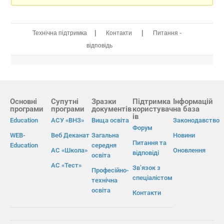
|
|
Технічна підтримка
Контакти
Питання -
відповідь
Основні
Супутні
Зразки
Підтримка
Інформацій
програми
програми
документів
користувач
на база
ів
Education
АСУ «ВНЗ»
Вища освіта
Законодавство
Форум
WEB-
Веб Деканат
Загальна
Новини
Питання та
Education
середня
АС «Школа»
Оновлення
відповіді
освіта
АС «Тест»
Зв’язок з
Професійно-
спеціалістом
технічна
освіта
Контакти