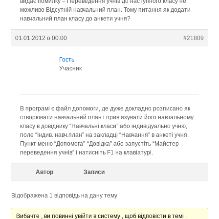
видає помилку – Переведення учнів до наступного класу не
можливо Відсутній навчальний план. Тому питання як додати
навчальний план класу до анкети учня?
01.01.2012 о 00:00
#21809
Гость
Учасник
В програмі є файл допомоги, де дуже докладно розписано як
створювати навчальний план і прив’язувати його навчальному
класу в довіднику “Навчальні класи” або індивідуально учню,
поле “Індив. навч.план” на закладці “Навчання” в анкеті учня.
Пункт меню “Допомога”-“Довідка” або запустіть “Майстер
переведення учнів” і натисніть F1 на клавіатурі.
Автор
Записи
Відображена 1 відповідь на дану тему
Вибачте , ви повинні увійти в систему , щоб відповісти в темі .