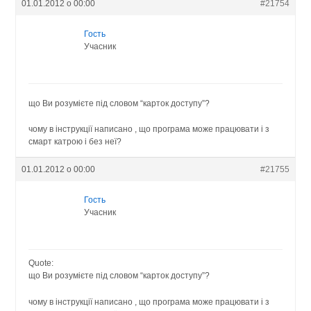
01.01.2012 о 00:00
#21754
Гость
Учасник
що Ви розумієте під словом “карток доступу”?
чому в інструкції написано , що програма може працювати і з
смарт катрою і без неї?
01.01.2012 о 00:00
#21755
Гость
Учасник
Quote:
що Ви розумієте під словом “карток доступу”?
чому в інструкції написано , що програма може працювати і з