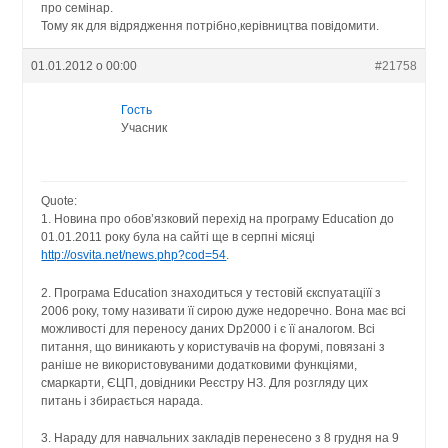
про семінар.
Тому як для відрядження потрібно,керівництва повідомити.
01.01.2012 о 00:00
#21758
Гость
Учасник
Quote:
1. Новина про обов’язковий перехід на програму Education до
01.01.2011 року була на сайті ще в серпні місяці
http://osvita.net/news.php?cod=54
.
2. Програма Education знаходиться у тестовій єкспуатаціїї з
2006 року, тому називати її сирою дуже недоречно. Вона має всі
можливості для переносу даних Dp2000 і є її аналогом. Всі
питання, що виникають у користувачів на форумі, повязані з
раніше не використовуваними додатковими функціями,
смаркарти, ЄЦП, довідники Реєстру НЗ. Для розгляду цих
питань і збирається нарада.
3. Нараду для навчальних закладів перенесено з 8 грудня на 9