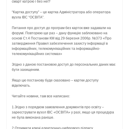
смарт катрою і без неї?
“Картка доступу” – це картка Адміністратора або оператора
вузла ІВС “ОСВІТА”.
Питання про доступ до програм без карток вже задавали на
форумі. Повторюю ще раз – дану функцію заблоковано на
основі Ст.4 Постанови КМ від 29 березня 2006р. №373 «Про
затвердження Правил забезпечення захисту інформації в
інформаційних, телекомунікаційних та інформаційно-
телекомунікаційних системах»
Згідно з даною постановою доступ до персональних даних має
бути захищеним.
Якщо цю постанову буде сказовано – картки доступу
відключать.
Читайте новини, там все написано:
1.Згідно з порядком замовлення документів про освіту –
зареєструвати вузол ІВС «ОСВІТА» у разі, якщо ця процедура
не була виконана раніше.
2.Отримати ключі електронно-цифрового підпису.