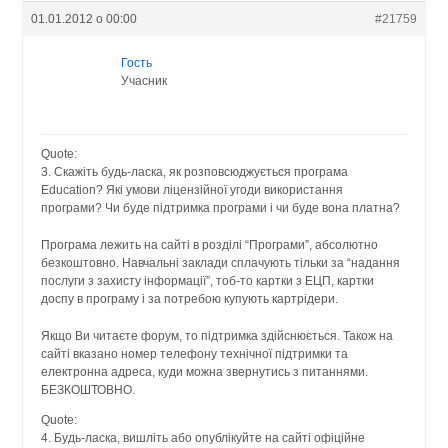
01.01.2012 о 00:00
#21759
Гость
Учасник
Quote:
3. Скажіть будь-ласка, як розповсюджується програма
Education? Які умови ліцензійної угоди використання
програми? Чи буде підтримка програми і чи буде вона платна?
Програма лежить на сайті в розділі “Програми”, абсолютно
безкоштовно. Навчальні заклади сплачують тільки за “надання
послуги з захисту інформації”, тоб-то картки з ЕЦП, картки
доспу в програму і за потребою купують картрідери.
Якщо Ви читаєте форум, то підтримка здійснюється. Також на
сайті вказано номер телефону технічної підтримки та
електронна адреса, куди можна звернутись з питаннями.
БЕЗКОШТОВНО.
Quote:
4. Будь-ласка, вишліть або опублікуйте на сайті офіційне