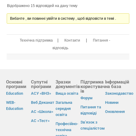
Відображено 15 відповідей на дану тему
Вибачте , ви повинні увійти в систему , щоб відповісти в темі .
|
|
Технічна підтримка
Контакти
Питання -
відповідь
Основні
Супутні
Зразки
Підтримка
Інформацій
програми
програми
документів
користувач
на база
ів
Education
АСУ «ВНЗ»
Вища освіта
Законодавство
Форум
WEB-
Веб Деканат
Загальна
Новини
Питання та
Education
середня
АС «Школа»
Оновлення
відповіді
освіта
АС «Тест»
Зв’язок з
Професійно-
спеціалістом
технічна
освіта