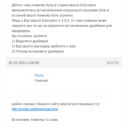
Дійсно така помилка була в старих версія Education
(виправлялась встановленням спеціальної програми )Але в
останній версії помилку було усунено.
Якщо у Вас версія Education 1.3.0.5, то така помилка може
свідчити про те що не корректно встановленно драйвери для
кардрідера.
Що потрібно зробити:
1) Видалити драйвери
2) Від’єднати картрідер (вийняти з usb)
3) Понову встановити драйвери
01.01.2012 о 00:00
#21751
Гость
Учасник
щойно скачав з Вашого сайту версію розташовану тут
http://osvita.net/download.php
Встановив, помилка та сама