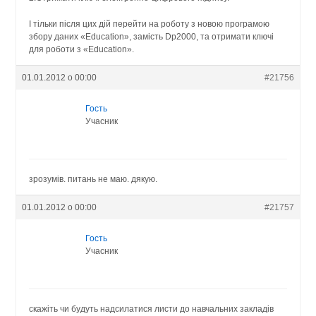
І тільки після цих дій перейти на роботу з новою програмою
збору даних «Education», замість Dp2000, та отримати ключі
для роботи з «Education».
01.01.2012 о 00:00
#21756
Гость
Учасник
зрозумів. питань не маю. дякую.
01.01.2012 о 00:00
#21757
Гость
Учасник
скажіть чи будуть надсилатися листи до навчальних закладів