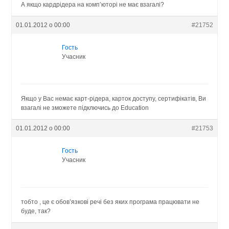
А якщо кардрідера на комп’юторі не має взагалі?
01.01.2012 о 00:00
#21752
Гость
Учасник
Якщо у Вас немає карт-рідера, карток доступу, сертифікатів, Ви
взагалі не зможете підключись до Education
01.01.2012 о 00:00
#21753
Гость
Учасник
тобто , це є обов’язкові речі без яких програма працювати не
буде, так?