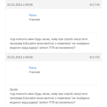
01.01.2012 о 00:00
#21749
Гость
Учасник
тоді поясніть мені будь ласка, чому при спробі запустити
програму Education вони вилітає з помилкою “не знайдено
жодного кард рідера” (клієнт ПТК встановлено)?
01.01.2012 о 00:00
#21750
Гость
Учасник
Quote:
тоді поясніть мені будь ласка, чому при спробі запустити
програму Education вони вилітає з помилкою “не знайдено
жодного кард рідера” (клієнт ПТК встановлено)?