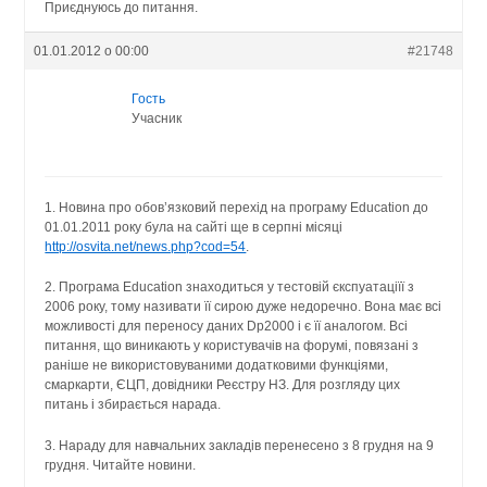
Приєднуюсь до питання.
01.01.2012 о 00:00
#21748
Гость
Учасник
1. Новина про обов’язковий перехід на програму Education до
01.01.2011 року була на сайті ще в серпні місяці
http://osvita.net/news.php?cod=54
.
2. Програма Education знаходиться у тестовій єкспуатаціїї з
2006 року, тому називати її сирою дуже недоречно. Вона має всі
можливості для переносу даних Dp2000 і є її аналогом. Всі
питання, що виникають у користувачів на форумі, повязані з
раніше не використовуваними додатковими функціями,
смаркарти, ЄЦП, довідники Реєстру НЗ. Для розгляду цих
питань і збирається нарада.
3. Нараду для навчальних закладів перенесено з 8 грудня на 9
грудня. Читайте новини.