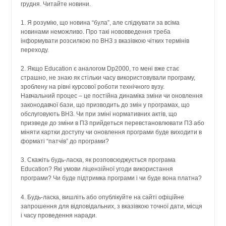
грудня. Читайте новини.
1. Я розумію, що новина “була”, але слідкувати за всіма
новинами неможливо. Про такі нововведення треба
інформувати розсилкою по ВНЗ з вказівкою чітких термінів
переходу.
2. Якщо Education є аналогом Dp2000, то мені вже стає
страшно, не знаю як стільки часу використовували програму,
зроблену на рівні курсової роботи технічного вузу.
Навчальний процес – це постійна динаміка зміни чи оновлення
законодавчої бази, що призводить до змін у програмах, що
обслуговують ВНЗ. Чи при зміні нормативних актів, що
призведе до зміни в ПЗ прийдеться перевстановлювати ПЗ або
міняти картки доступу чи оновлення програми буде виходити в
форматі “патчів” до програми?
3. Скажіть будь-ласка, як розповсюджується програма
Education? Які умови ліцензійної угоди використання
програми? Чи буде підтримка програми і чи буде вона платна?
4. Будь-ласка, вишліть або опублікуйте на сайті офіційне
запрошення для відповідальних, з вказівкою точної дати, місця
і часу проведення наради.