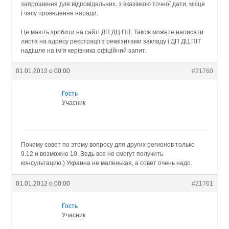
запрошення для відповідальних, з вказівкою точної дати, місця
і часу проведення наради.
Це мають зробити на сайті ДП ДЦ ПІТ. Також можете написати
листа на адресу реєстрації з реквізитами закладу і ДП ДЦ ПІТ
надішле на ім’я керівника офіційний запит.
01.01.2012 о 00:00
#21760
Гость
Учасник
Почему совет по этому вопросу для других регионов только
9.12 и возможно 10. Ведь все не смогут получить
консультацию:) Украина не маленькая, а совет очень надо.
01.01.2012 о 00:00
#21761
Гость
Учасник