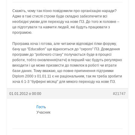
Скажіть, чому так пізно повідомили про організацію наради?
Адже в такі стислі строки буде складно забезпечити всі
необхідні умови для переходу на нове ПЗ. До того ж головне –
це підготувати та навчити людей, які будуть працювати з
програмою.
Програма хоча і готова, але читаючи відповідні гілки форуму,
бачу що “Education” ще відноситься до “сирого” ПЗ. Доведення
програми до “робочого стану” получається буде в процесі
роботи, тобто оновлення(патчі) в перший час будуть регулярно
виходити і це може призвести до помилок в роботі чи втрати
бази даних. Тому вважаю, що повне припинення підтримки
Diplom 2000 з 01.01.11 є не раціональним, так як треба зробити
хоча б 1-3 “буферні місяці” для мякого переходу на нове ПЗ.
01.01.2012 о 00:00
#21747
Гость
Учасник