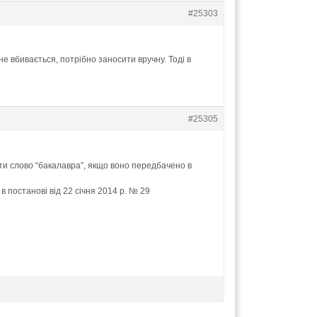
#25303
не вбивається, потрібно заносити вручну. Тоді в
#25305
чати слово “бакалавра”, якщо воно передбачено в
в постанові від 22 січня 2014 р. № 29