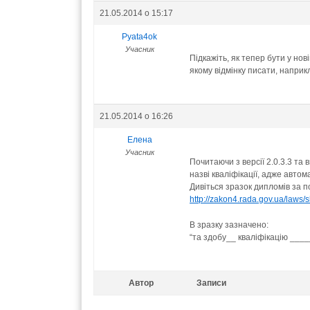
21.05.2014 о 15:17
Pyata4ok
Учасник
Підкажіть, як тепер бути у но
якому відмінку писати, наприк
21.05.2014 о 16:26
Елена
Учасник
Почитаючи з версії 2.0.3.3 та
назві кваліфікації, адже авто
Дивіться зразок дипломів за
http://zakon4.rada.gov.ua/la
В зразку зазначено:
“та здобу__ кваліфікацію ___
Автор
Записи