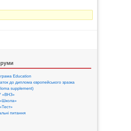
руми
грама Eduсation
аток до диплома європейського зразка
ploma supplement)
 «ВНЗ»
«Школа»
«Тест»
альні питання