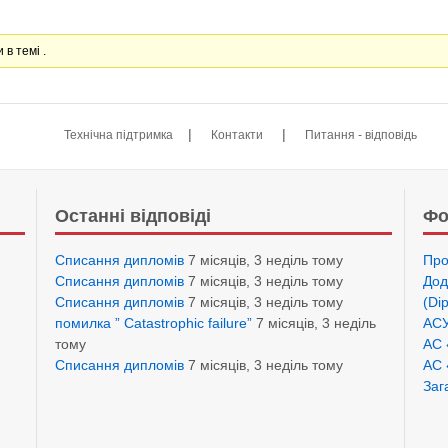
 в темі .
|
|
Технічна підтримка
Контакти
Питання - відповідь
Останні відповіді
Фо
Списання дипломів
7 місяців, 3 неділь тому
Про
Списання дипломів
7 місяців, 3 неділь тому
Дод
Списання дипломів
7 місяців, 3 неділь тому
(Di
помилка ” Catastrophic failure”
7 місяців, 3 неділь
АСУ
тому
АС 
Списання дипломів
7 місяців, 3 неділь тому
АС 
Заг