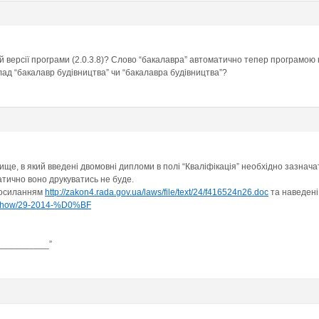
вій версії програми (2.0.3.8)? Слово “бакалавра” автоматично тепер програмою 
лад “бакалавр будівництва” чи “бакалавра будівництва”?
 вище, в який введені двомовні дипломи в полі “Кваліфікація” необхідно зазна
матично воно друкуватись не буде.
 посиланням
http://zakon4.rada.gov.ua/laws/file/text/24/f416524n26.doc
та наведені 
ws/show/29-2014-%D0%BF
___________”