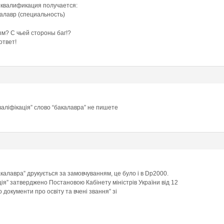
 квалификация получается:
алавр (специальность)
м? С чьей стороны баг!?
ответ!
валіфікація” cлово “бакалавра” не пишете
бакалавра” друкується за замовчуванням, це було і в Dp2000.
ія” затверджено Постановою Кабінету міністрів України від 12
 документи про освіту та вчені звання” зі