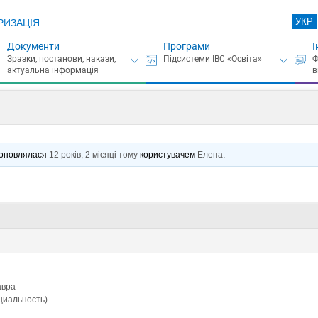
УКР
РИЗАЦІЯ
Документи
Програми
І
є оновлялася
12 років, 2 місяці тому
користувачем
Елена
.
авра
циальность)