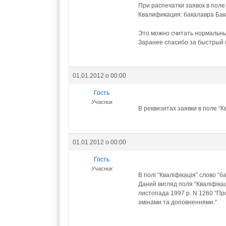
При распечатки заявок в поле
Квалификация: бакалавра Бак
Это можно считать нормальны
Заранее спасибо за быстрый 
01.01.2012 о 00:00
Гость
Учасник
В реквизитах заявки в поле “К
01.01.2012 о 00:00
Гость
Учасник
В полі “Кваліфікація” слово “
Даний вигляд поля “Кваліфікац
листопада 1997 р. N 1260 “Про
змінами та доповненнями.”