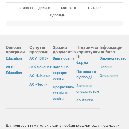
|
|
Технічна підтримка
Контакти
Питання -
відповідь
Основні
Супутні
Зразки
Підтримка
Інформацій
програми
програми
документів
користувач
на база
ів
Education
АСУ «ВНЗ»
Вища освіта
Законодавство
Форум
WEB-
Веб Деканат
Загальна
Новини
Питання та
Education
середня
АС «Школа»
Оновлення
відповіді
освіта
АС «Тест»
Зв’язок з
Професійно-
спеціалістом
технічна
освіта
Контакти
Для копіювання матеріалів сайту необхідне відкрите для пошукових