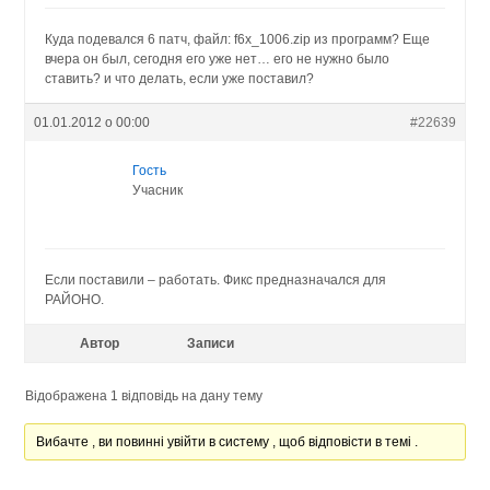
Куда подевался 6 патч, файл: f6x_1006.zip из программ? Еще
вчера он был, сегодня его уже нет… его не нужно было
ставить? и что делать, если уже поставил?
01.01.2012 о 00:00
#22639
Гость
Учасник
Если поставили – работать. Фикс предназначался для
РАЙОНО.
Автор
Записи
Відображена 1 відповідь на дану тему
Вибачте , ви повинні увійти в систему , щоб відповісти в темі .