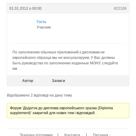
01.01.2012 о 00:00
#22106
Гость
Учасник
По заполнению обычных приложений к дипломам не
европейского образца мы не консультируем. У Вас должны
быть руководства по заполнению изданные МОНУ, следуйте
им.
Автор
Записи
Відображено 2 відповіді на дану тему
Форум ‘Додаток до диплома європейського зразка (Diploma
supplement)’ закритий для нових тем і відповідей .
|
|
Технічна підтримка
Контакти
Питання -