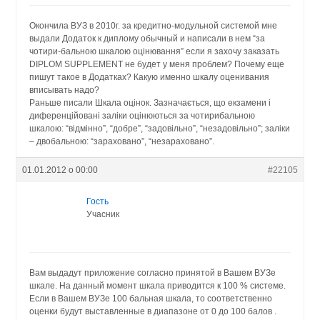
Окончила ВУЗ в 2010г. за кредитно-модульной системой мне
выдали Додаток к диплому обычный и написали в нем “за
чотири-бальною шкалою оцінювання” если я захочу заказать
DIPLOM SUPPLEMENT не будет у меня проблем? Почему еще
пишут такое в Додатках? Какую именно шкалу оценивания
вписывать надо?
Раньше писали Шкала оцінок. Зазначається, що екзамени і
диференційовані заліки оцінюються за чотирибальною
шкалою: “відмінно”, “добре”, “задовільно”, “незадовільно”; заліки
– двобальною: “зараховано”, “незараховано”.
01.01.2012 о 00:00
#22105
Гость
Учасник
Вам выдадут приложение согласно принятой в Вашем ВУЗе
шкале. На данный момент шкала приводится к 100 % системе.
Если в Вашем ВУЗе 100 бальная шкала, то соответственно
оценки будут выставленные в диапазоне от 0 до 100 балов .