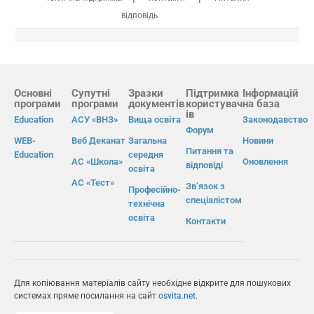
відповідь
Основні
Супутні
Зразки
Підтримка
Інформацій
програми
програми
документів
користувач
на база
ів
Education
АСУ «ВНЗ»
Вища освіта
Законодавство
Форум
WEB-
Веб Деканат
Загальна
Новини
Питання та
Education
середня
АС «Школа»
Оновлення
відповіді
освіта
АС «Тест»
Зв’язок з
Професійно-
спеціалістом
технічна
освіта
Контакти
Для копіювання матеріалів сайту необхідне відкрите для пошукових
системах пряме посилання на сайт
osvita.net
.