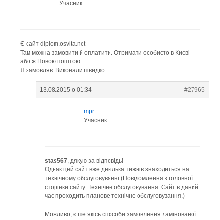
Учасник
Є сайт diplom.osvita.net
Там можна замовити й оплатити. Отримати особисто в Києві
або ж Новою поштою.
Я замовляв. Виконали швидко.
13.08.2015 о 01:34
#27965
mpr
Учасник
stas567
, дякую за відповідь!
Однак цей сайт вже декілька тижнів знаходиться на
технічному обслуговуванні (Повідомлення з головної
сторінки сайту: Технічне обслуговування. Cайт в даний
час проходить планове технічне обслуговування.)
Можливо, є ще якісь способи замовлення ламінованої