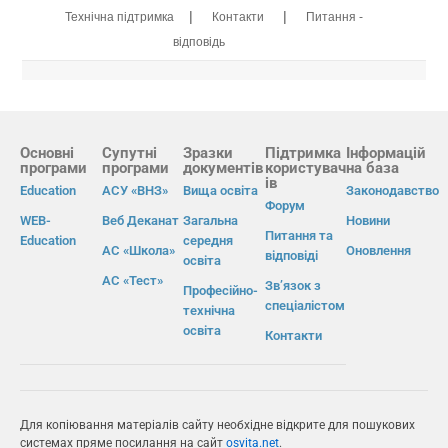
|
|
Технічна підтримка
Контакти
Питання -
відповідь
Основні
Супутні
Зразки
Підтримка
Інформацій
програми
програми
документів
користувач
на база
ів
Education
АСУ «ВНЗ»
Вища освіта
Законодавство
Форум
WEB-
Веб Деканат
Загальна
Новини
Питання та
Education
середня
АС «Школа»
Оновлення
відповіді
освіта
АС «Тест»
Зв’язок з
Професійно-
спеціалістом
технічна
освіта
Контакти
Для копіювання матеріалів сайту необхідне відкрите для пошукових
системах пряме посилання на сайт
osvita.net
.