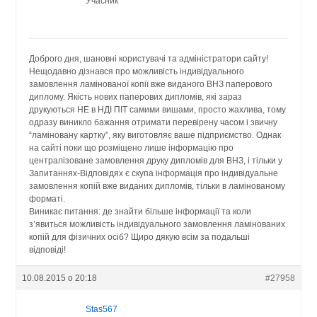
Учасник
Доброго дня, шановні користувачі та адміністратори сайту!
Нещодавно дізнався про можливість індивідуального
замовлення ламінованої копії вже виданого ВНЗ паперового
диплому. Якість нових паперових дипломів, які зараз
друкуються НЕ в НДІ ПІТ самими вишами, просто жахлива, тому
одразу виникло бажання отримати перевірену часом і звичну
“ламіновану картку”, яку виготовляє ваше підприємство. Однак
на сайті поки що розміщено лише інформацію про
централізоване замовлення друку дипломів для ВНЗ, і тільки у
Запитаннях-Відповідях є скупа інформація про індивідуальне
замовлення копій вже виданих дипломів, тільки в ламінованому
форматі.
Виникає питання: де знайти більше інформації та коли
з’явиться можливість індивідуального замовлення ламінованих
копій для фізичних осіб? Щиро дякую всім за подальші
відповіді!
10.08.2015 о 20:18
#27958
Stas567