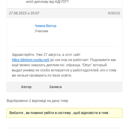
копії диплому від НДІ ПІТ?
27.08.2015 о 20:07
#28016
Чемов Віктор
Учасник
Здравствуйте. Уже 27 августа, а этот сайт
https://diplom.osvita.net/
до сих пор не работает. Подскажите как
ещё можно заказать диплом гос. образца. “Опус” который
выдал универ не особо котируется у работодателей, его к тому
же нельзя проверить по базе освіти.
Автор
Записи
Відображено 2 відповіді на дану тему
Вибачте , ви повинні увійти в систему , щоб відповісти в темі .