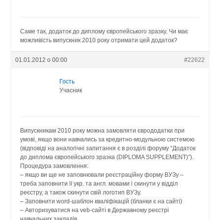
Саме так, додаток до диплому європейського зразку. Чи має
можливість випускник 2010 року отримати цей додаток?
01.01.2012 о 00:00
#22622
Гость
Учасник
Випускникам 2010 року можна замовляти єврододатки при
умові, якщо вони навчались за кредитно-модульною системою
(відповіді на аналогічні запитання є в розділі форуму “Додаток
до диплома європейського зразка (DIPLOMA SUPPLEMENT)”).
Процедура замовлення:
– якщо ви ще не заповнювали реєстраційну форму ВУЗу –
треба заповнити її укр. та англ. мовами і скинути у відділ
реєстру, а також скинути свій логотип ВУЗу.
– Заповнити word-шаблон кваліфікацій (бланки є на сайті)
– Авторизуватися на veb-сайті в Державному реєстрі
навчальних закладів