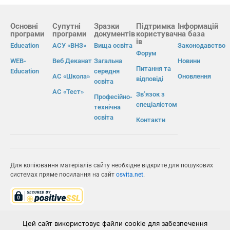
Основні
Супутні
Зразки
Підтримка
Інформацій
програми
програми
документів
користувач
на база
ів
Education
АСУ «ВНЗ»
Вища освіта
Законодавство
Форум
WEB-
Веб Деканат
Загальна
Новини
Питання та
Education
середня
АС «Школа»
Оновлення
відповіді
освіта
АС «Тест»
Зв’язок з
Професійно-
спеціалістом
технічна
освіта
Контакти
Для копіювання матеріалів сайту необхідне відкрите для пошукових
системах пряме посилання на сайт
osvita.net
.
© Інформаційно-виробнича система «Освіта» 2026.
Цей сайт використовує файли cookie для забезпечення