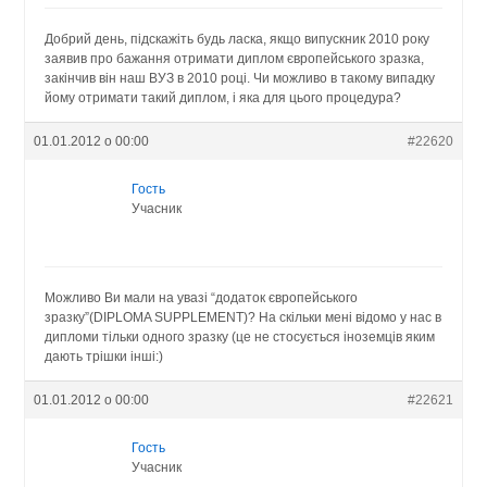
Добрий день, підскажіть будь ласка, якщо випускник 2010 року
заявив про бажання отримати диплом європейського зразка,
закінчив він наш ВУЗ в 2010 році. Чи можливо в такому випадку
йому отримати такий диплом, і яка для цього процедура?
01.01.2012 о 00:00
#22620
Гость
Учасник
Можливо Ви мали на увазі “додаток європейського
зразку”(DIPLOMA SUPPLEMENT)? На скільки мені відомо у нас в
дипломи тільки одного зразку (це не стосується іноземців яким
дають трішки інші:)
01.01.2012 о 00:00
#22621
Гость
Учасник