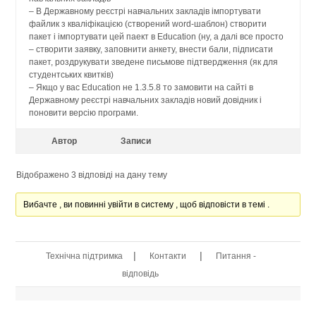
– В Державному реєстрі навчальних закладів імпортувати
файлик з кваліфікацією (створений word-шаблон) створити
пакет і імпортувати цей паект в Education (ну, а далі все просто
– створити заявку, заповнити анкету, внести бали, підписати
пакет, роздрукувати зведене письмове підтвердження (як для
студентських квитків)
– Якщо у вас Education не 1.3.5.8 то замовити на сайті в
Державному реєстрі навчальних закладів новий довідник і
поновити версію програми.
Автор
Записи
Відображено 3 відповіді на дану тему
Вибачте , ви повинні увійти в систему , щоб відповісти в темі .
|
|
Технічна підтримка
Контакти
Питання -
відповідь