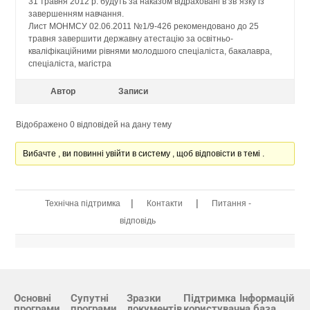
31 травня 2012 р. будуть за наказом відраховані в зв”язку із
завершенням навчання.
Лист МОНМСУ 02.06.2011 №1/9-426 рекомендовано до 25
травня завершити державну атестацію за освітньо-
кваліфікаційними рівнями молодшого спеціаліста, бакалавра,
спеціаліста, магістра
Автор
Записи
Відображено 0 відповідей на дану тему
Вибачте , ви повинні увійти в систему , щоб відповісти в темі .
|
|
Технічна підтримка
Контакти
Питання -
відповідь
Основні
Супутні
Зразки
Підтримка
Інформацій
програми
програми
документів
користувач
на база