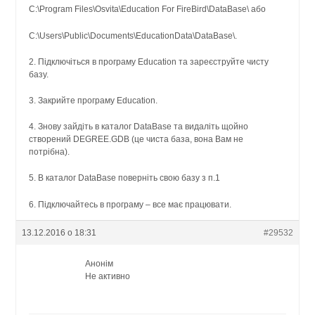
C:\Program Files\Osvita\Education For FireBird\DataBase\ або
C:\Users\Public\Documents\EducationData\DataBase\.
2. Підключіться в програму Education та зареєструйте чисту
базу.
3. Закрийте програму Education.
4. Знову зайдіть в каталог DataBase та видаліть щойно
створений DEGREE.GDB (це чиста база, вона Вам не
потрібна).
5. В каталог DataBase поверніть свою базу з п.1
6. Підключайтесь в програму – все має працювати.
13.12.2016 о 18:31
#29532
Анонім
Не активно