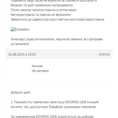
Підкажить будь ласка як коректно встановити Education в
Віндовс 10 щоб нормально напрацювала.
Після запуску запитує пароль а потім пише:
Імя користувача та пароль не визначені.
Зверніться до адміністратора з метою реєстрації користувача.
Хоча карт рідер встановлено, картка вставлена, всі програми
установлені.
31.08.2015 о 15:02
#28030
Анонім
Не активно
Доброго дня!
1. Перемістіть тимчасово свою базу DEGREE.GDB в інший
каталог, так, щоб каталог DataBase залишився порожнім.
За замовчанням DEGREE.GDB знахотиться за шляхом