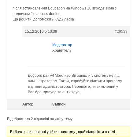
після встановлення Education на Windows 10 виходе вікно з
надписом file access denied.
Що робити, допоможіть, будь ласка
15.12.2016 о 10:39
#29533
Модератор
Хранитель
Доброго ранку! Можливо Ви зайшли у систему не під
адміністратором. Також, спробуйте відкрити програму
від імені адміністратора. Перевірте, чи вимкнений у
Вас брандмауер та антивірус.
Автор
Записи
Відображено 2 відповіді на дану тему
Вибачте , ви повинні увійти в систему , щоб відповісти в темі .