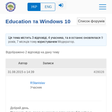
УКР
ENG
Education та Windows 10
Список форумів
Ця тема містить 3 відповіді, 4 учасника, та в останнє оновлялася
9
років, 7 місяців тому
користувачем
Модератор
.
Відображено 2 відповіді на дану тему
Автор
Записи
31.08.2015 о 14:39
#28028
RStanislav
Учасник
Добрий день.