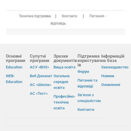
|
|
Технічна підтримка
Контакти
Питання -
відповідь
Основні
Супутні
Зразки
Підтримка
Інформацій
програми
програми
документів
користувач
на база
ів
Education
АСУ «ВНЗ»
Вища освіта
Законодавство
Форум
WEB-
Веб Деканат
Загальна
Новини
Питання та
Education
середня
АС «Школа»
Оновлення
відповіді
освіта
АС «Тест»
Зв’язок з
Професійно-
спеціалістом
технічна
освіта
Контакти