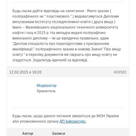
Будь-ласка дайте відповідь на запитання : Якого зразка (
поліграфічного чи ” пластикового ” ) видаватимуться Дипломи
випускникам Інституту післядипломної освіти ( друга вища )
Івано – Франківського національного технічного університету
нафти і газу в 2015 р. На випадок видачі поліграфічно
виконаного диплому – чи це юридично правильно, адже
“Диплом спеціаліста про перепідготовки з присвоєнням
кваліфікації ” поліграфічного зразка в новому Законі” Про вищу
освіту ” в переліку документів які свідчать про вищу освіту не
згадується. Зздалегідь вдячний за відповіді.
12.02.2015 о 18:20
#26582
Модератор
Хранитель
Будь-ласка, щодо даного питання зверніться до МОН України
або уповноженного органу
ДП Інфоресурс
.
Автор
Записи