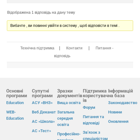
Відображена 1 відповідь на дану тему
Вибачте , ви повинні увійти в систему , щоб відповісти в темі .
|
|
Технічна підтримка
Контакти
Питання -
відповідь
Основні
Супутні
Зразки
Підтримка
Інформацій
програми
програми
документів
користувач
на база
ів
Education
АСУ «ВНЗ»
Вища освіта
Законодавство
Форум
WEB-
Веб Деканат
Загальна
Новини
Питання та
Education
середня
АС «Школа»
Оновлення
відповіді
освіта
АС «Тест»
Зв’язок з
Професійно-
спеціалістом