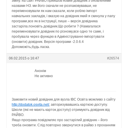
зміну. на сайт РАЙВО прийшов новий довідник з оновленими
назвами НЗ. ми його скачали не розпаковувавши, не
переіменовували як нам сказали, коли роблю імпорт
навчальних закладів, і вказую на довідник який я скинула у папу
програми,все як в інструкції, пише – версія довідника
застаріла.поновіть довідник.Що робити ? (Намагалася
переіменовувати довідник по різному,все одно те саме, і
пробувала через функцію в Адмініструванні-імпортувати
(оновити) довідник. Версія програми -2.0.6.4
Допоможіть,будь ласка.
06.02.2015 о 16:47
#26574
Анонім
Не активно
Замовити новий довідник для вузла ІВС Освіта можливо з сайту
http://dodatok.osvita.net/
, авторизувавшись карткою доступу.
Школи (які не мають карток доступу) отримують довідник від
РАЙВО.
Якщо програма повідомляє про застарілий довідник – його
треба оновити. Слід повторно звернутися в райво з проханням