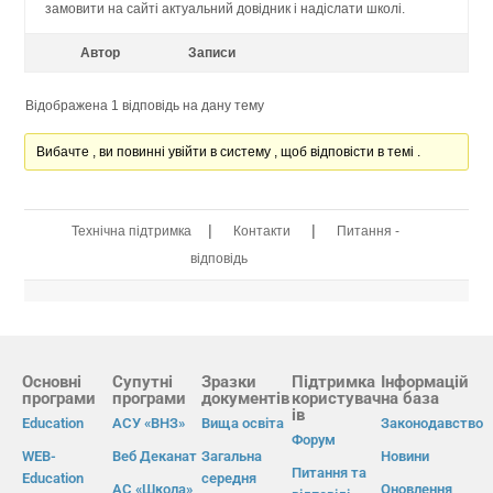
замовити на сайті актуальний довідник і надіслати школі.
Автор
Записи
Відображена 1 відповідь на дану тему
Вибачте , ви повинні увійти в систему , щоб відповісти в темі .
|
|
Технічна підтримка
Контакти
Питання -
відповідь
Основні
Супутні
Зразки
Підтримка
Інформацій
програми
програми
документів
користувач
на база
ів
Education
АСУ «ВНЗ»
Вища освіта
Законодавство
Форум
WEB-
Веб Деканат
Загальна
Новини
Питання та
Education
середня
АС «Школа»
Оновлення