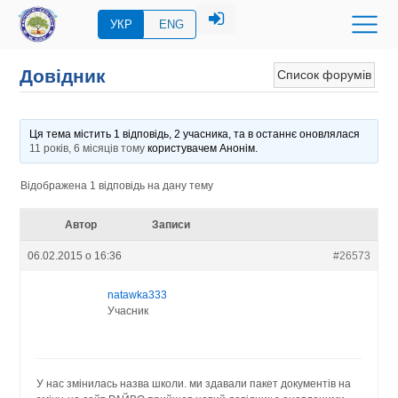
УКР
ENG
Довідник
Список форумів
Ця тема містить 1 відповідь, 2 учасника, та в останнє оновлялася
11 років, 6 місяців тому
користувачем
Анонім
.
Відображена 1 відповідь на дану тему
Автор
Записи
06.02.2015 о 16:36
#26573
natawka333
Учасник
У нас змінилась назва школи. ми здавали пакет документів на