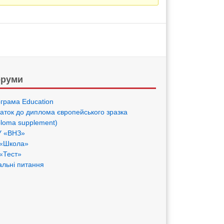
руми
грама Eduсation
аток до диплома європейського зразка
ploma supplement)
 «ВНЗ»
«Школа»
«Тест»
альні питання