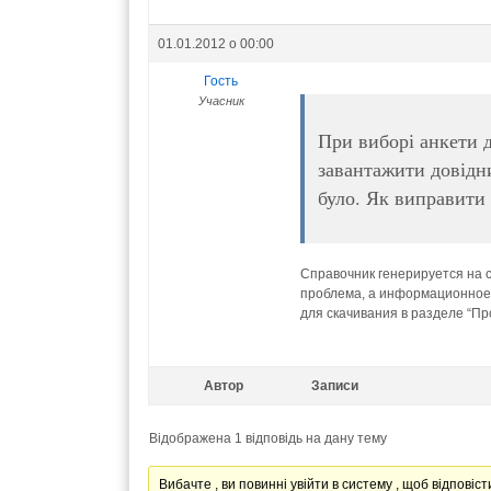
01.01.2012 о 00:00
Гость
Учасник
При виборі анкети д
завантажити довідни
було. Як виправити
Справочник генерируется на 
проблема, а информационное 
для скачивания в разделе “Пр
Автор
Записи
Відображена 1 відповідь на дану тему
Вибачте , ви повинні увійти в систему , щоб відповісти