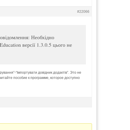
#22066
 повідомлення: Необхідно
ducation версії 1.3.0.5 цього не
рування”-“Імпортувати довідник додактів”. Это не
итайте пособие к программе, которое доступно