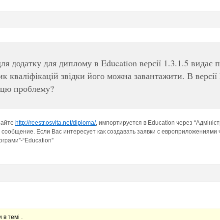
ля додатку для диплому в Education версії 1.3.1.5 видає
к кваліфікацій звідки його можна завантажити. В версії E
 цю проблему?
сайте
http://reestr.osvita.net/diploma/
, импортируется в Education через “Адмініст
сообщение. Если Вас интересует как создавать заявки с европриложениями ч
ограми”-“Education”
 в темі .