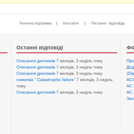
|
|
Технічна підтримка
Контакти
Питання - відповідь
Останні відповіді
Фо
Списання дипломів
7 місяців, 3 неділь тому
Про
Списання дипломів
7 місяців, 3 неділь тому
Дод
Списання дипломів
7 місяців, 3 неділь тому
(Di
помилка ” Catastrophic failure”
7 місяців, 3 неділь
АСУ
тому
АС 
Списання дипломів
7 місяців, 3 неділь тому
АС 
Заг