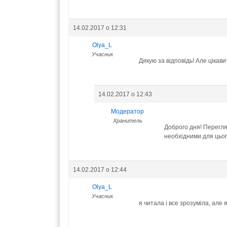
14.02.2017 о 12:31
Olya_L
Учасник
Дякую за відповідь! Але цікав
14.02.2017 о 12:43
Модератор
Хранитель
Доброго дня! Перегля
необхідними для цьо
14.02.2017 о 12:44
Olya_L
Учасник
я читала і все зрозуміла, але