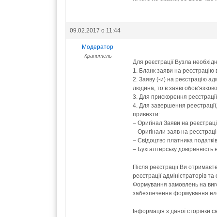
09.02.2017 о 11:44
Модератор
Хранитель
Для реєстрації Вузла необхід
1. Бланк заяви на реєстрацію 
2. Заяву (-и) на реєстрацію 
людина, то в заяві обов’язков
3. Для прискорення реєстраці
4. Для завершення реестрації,
привезти:
– Оригінал Заяви на реєстраці
– Оригінали заяв на реєстрац
– Свідоцтво платника податків
– Бухгалтерську довіренність
Після реєстрації Ви отримаєт
реєстрації адміністраторів та
Формування замовлень на виго
забезпечення формування елек
Інформація з даної сторінки с