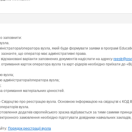
но заповнити:
вузла.
адміністратора/оператора вузла, який буде формувати заявки в програмі Educa
о зазначте, що оператор має адміністративні права.
ї відскановані варіанти заповнених документів надіслати на адресу
reestr@osvi
 отримання карток оператора вузла та карт-рідерів необхідно приїхати до «Ві
ю вузла;
ію адміністратора/оператора вузла;
;
 на отримання матеріальних цінностей.
е Свідоцтво про реєстрацію вузла. Основною інформацією на свідоцтві є КОД
 операторів вузла.
товлення додатків європейського зразка відбувається за тими самими принци
тронного замовлення необхідно підготувати довідники навчальних закладів, я
айту:
Порядок реєстрації вузла