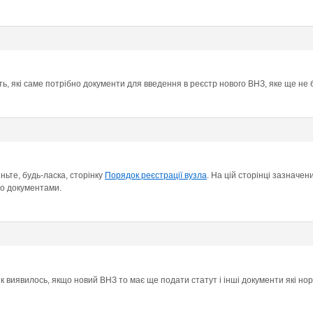
ить, які саме потрібно документи для введення в реєстр нового ВНЗ, яке ще не
ньте, будь-ласка, сторінку
Порядок реєстрації вузла
. На цій сторінці зазначен
го документами.
 як виявилось, якщо новий ВНЗ то має ще подати статут і інші документи які н