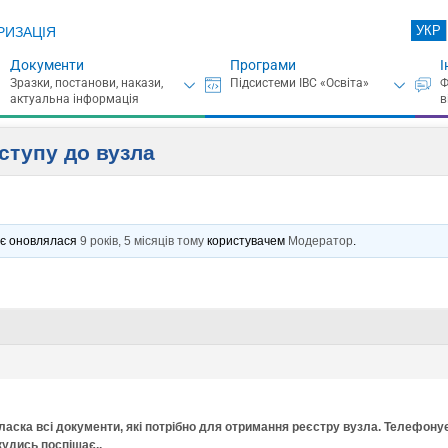
УКР
РИЗАЦІЯ
Документи
Програми
І
ступу до вузла
ннє оновлялася
9 років, 5 місяців тому
користувачем
Модератор
.
ласка всі документи, які потрібно для отримання реєстру вузла. Телефону
кудись поспішає..