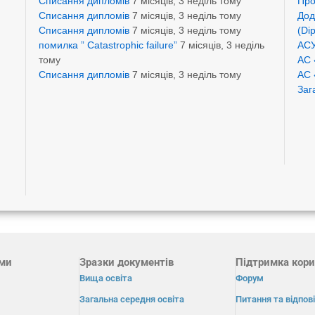
Списання дипломів
7 місяців, 3 неділь тому
Про
Списання дипломів
7 місяців, 3 неділь тому
Дод
Списання дипломів
7 місяців, 3 неділь тому
(Di
помилка ” Catastrophic failure”
7 місяців, 3 неділь
АСУ
тому
АС 
Списання дипломів
7 місяців, 3 неділь тому
АС 
Заг
ами
Зразки документів
Підтримка кори
Вища освіта
Форум
Загальна середня освіта
Питання та відпові