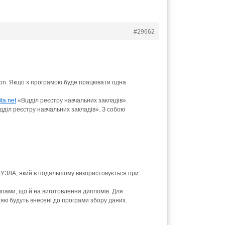
#29662
tion. Якщо з програмою буде працювати одна
ta.net
«Відділ реєстру навчальних закладів».
дділ реєстру навчальних закладів». З собою
 ВУЗЛА, який в подальшому використовується при
пами, що й на виготовлення дипломів. Для
кі будуть внесені до програми збору даних.