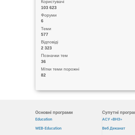
Користувачі
103 623
Форуми
6
Теми
577
Відповіді
2 323
Позначки тем
36
Мітки теми порожні
82
Основні програми
Супутні прогр
Education
АСУ «ВНЗ»
WEB-Education
Веб Деканат