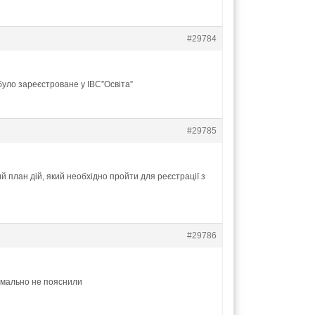
#29784
 було зареєстроване у ІВС”Освіта”
#29785
ий план дій, який необхідно пройти для реєстрації з
#29786
ормально не пояснили