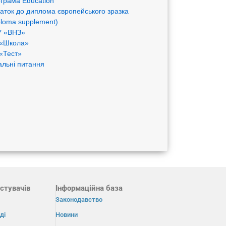
грама Eduсation
аток до диплома європейського зразка
ploma supplement)
 «ВНЗ»
«Школа»
«Тест»
альні питання
стувачів
Інформаційна база
Законодавство
ді
Новини