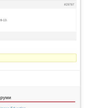
#29787
28-13.
руми