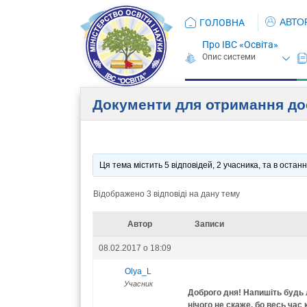
АВТО
ГОЛОВНА
Про ІВС «Освіта»
Документи для отримання до
Ця тема містить 5 відповідей, 2 учасника, та в оста
Відображено 3 відповіді на дану тему
Автор
Записи
08.02.2017 о 18:09
Olya_L
Учасник
Доброго дня! Напишіть будь 
нічого не скаже, бо весь час 