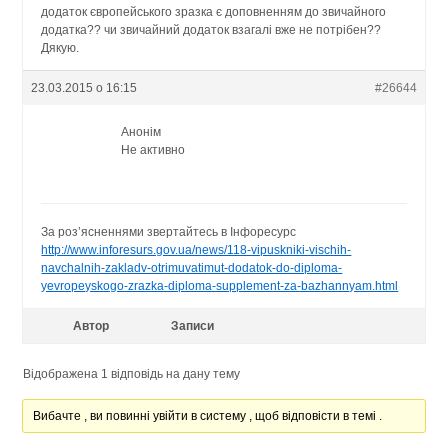
додаток європейського зразка є доповненням до звичайного
додатка?? чи звичайний додаток взагалі вже не потрібен??
Дякую.
23.03.2015 о 16:15
#26644
Анонім
Не активно
За роз’ясненнями звертайтесь в Інфоресурс
http://www.inforesurs.gov.ua/news/118-vipuskniki-vischih-
navchalnih-zakladv-otrimuvatimut-dodatok-do-diploma-
yevropeyskogo-zrazka-diploma-supplement-za-bazhannyam.html
Автор
Записи
Відображена 1 відповідь на дану тему
Вибачте , ви повинні увійти в систему , щоб відповісти в темі .