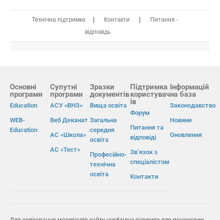
|
|
Технічна підтримка
Контакти
Питання -
відповідь
Основні
Супутні
Зразки
Підтримка
Інформацій
програми
програми
документів
користувач
на база
ів
Education
АСУ «ВНЗ»
Вища освіта
Законодавство
Форум
WEB-
Веб Деканат
Загальна
Новини
Питання та
Education
середня
АС «Школа»
Оновлення
відповіді
освіта
АС «Тест»
Зв’язок з
Професійно-
спеціалістом
технічна
освіта
Контакти
Для копіювання матеріалів сайту необхідне відкрите для пошукових