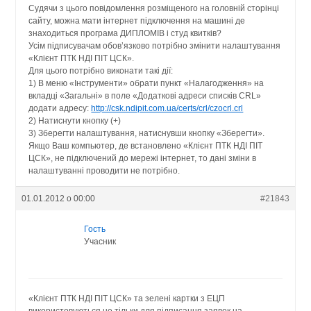
Судячи з цього повідомлення розміщеного на головній сторінці
сайту, можна мати інтернет підключення на машині де
знаходиться програма ДИПЛОМІВ і студ квитків?
Усім підписувачам обов’язково потрібно змінити налаштування
«Клієнт ПТК НДІ ПІТ ЦСК».
Для цього потрібно виконати такі дії:
1) В меню «Інструменти» обрати пункт «Налагодження» на
вкладці «Загальні» в поле «Додаткові адреси списків CRL»
додати адресу:
http://csk.ndipit.com.ua/certs/crl/czocrl.crl
2) Натиснути кнопку (+)
3) Зберегти налаштування, натиснувши кнопку «Зберегти».
Якщо Ваш компьютер, де встановлено «Клієнт ПТК НДІ ПІТ
ЦСК», не підключений до мережі інтернет, то дані зміни в
налаштуванні проводити не потрібно.
01.01.2012 о 00:00
#21843
Гость
Учасник
«Клієнт ПТК НДІ ПІТ ЦСК» та зелені картки з ЕЦП
використовуються не тільки для підписання заявок на