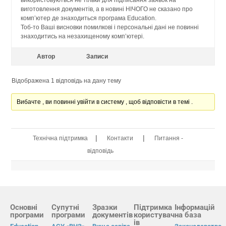
виготовлення документів, а в новині НІЧОГО не сказано про
комп’ютер де знаходиться програма Education.
Тоб-то Ваші висновки помилкові і персональні дані не повинні
знаходитись на незахищеному комп’ютері.
Автор
Записи
Відображена 1 відповідь на дану тему
Вибачте , ви повинні увійти в систему , щоб відповісти в темі .
|
|
Технічна підтримка
Контакти
Питання -
відповідь
Основні
Супутні
Зразки
Підтримка
Інформацій
програми
програми
документів
користувач
на база
ів