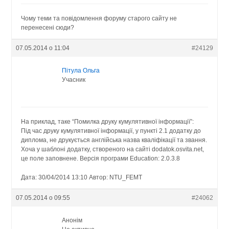
Чому теми та повідомлення форуму старого сайту не
перенесені сюди?
07.05.2014 о 11:04
#24129
Пітула Ольга
Учасник
На приклад, таке “Помилка друку кумулятивної інформації”:
Під час друку кумулятивної інформації, у пункті 2.1 додатку до
диплома, не друкується англійська назва кваліфікації та звання.
Хоча у шаблоні додатку, створеного на сайті dodatok.osvita.net,
це поле заповнене. Версія програми Education: 2.0.3.8
Дата: 30/04/2014 13:10 Автор: NTU_FEMT
07.05.2014 о 09:55
#24062
Анонім