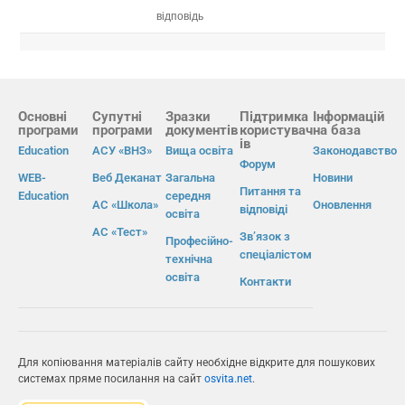
відповідь
Основні
Супутні
Зразки
Підтримка
Інформацій
програми
програми
документів
користувач
на база
ів
Education
АСУ «ВНЗ»
Вища освіта
Законодавство
Форум
WEB-
Веб Деканат
Загальна
Новини
Питання та
Education
середня
АС «Школа»
Оновлення
відповіді
освіта
АС «Тест»
Зв’язок з
Професійно-
спеціалістом
технічна
освіта
Контакти
Для копіювання матеріалів сайту необхідне відкрите для пошукових
системах пряме посилання на сайт
osvita.net
.