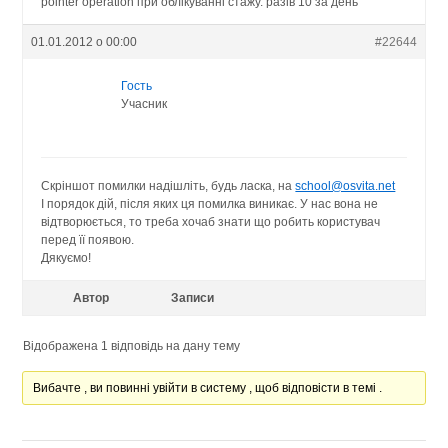
pointer operation при облікуванні стажу. разів 10 за день
01.01.2012 о 00:00
#22644
Гость
Учасник
Скріншот помилки надішліть, будь ласка, на
school@osvita.net
І порядок дій, після яких ця помилка виникає. У нас вона не
відтворюється, то треба хочаб знати що робить користувач
перед її появою.
Дякуємо!
Автор
Записи
Відображена 1 відповідь на дану тему
Вибачте , ви повинні увійти в систему , щоб відповісти в темі .