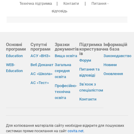
|
|
Технічна підтримка
Контакти
Питання -
відповідь
Основні
Супутні
Зразки
Підтримка
Інформацій
програми
програми
документів
користувач
на база
ів
Education
АСУ «ВНЗ»
Вища освіта
Законодавство
Форум
WEB-
Веб Деканат
Загальна
Новини
Питання та
Education
середня
АС «Школа»
Оновлення
відповіді
освіта
АС «Тест»
Зв’язок з
Професійно-
спеціалістом
технічна
освіта
Контакти
Для копіювання матеріалів сайту необхідне відкрите для пошукових
системах пряме посилання на сайт
osvita.net
.