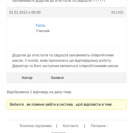
заповнювати додатки до атестатів та свідоцтв???????
01.01.2012 о 00:00
#21491
Гость
Учасник
Додатки до атестатів та свідоцтв заповнюють співробітники
школи, ті особи, кому призначать цю відповідальну роботу.
Директор та його заступник являються співробітниками школи.
Автор
Записи
Відображена 1 відповідь на дану тему
Вибачте , ви повинні увійти в систему , щоб відповісти в темі .
|
|
Технічна підтримка
Контакти
Питання -