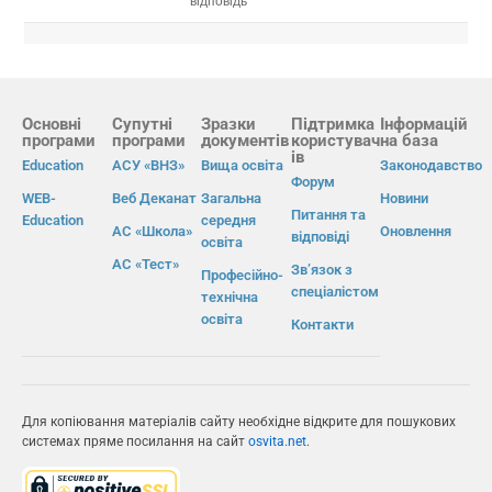
відповідь
Основні
Супутні
Зразки
Підтримка
Інформацій
програми
програми
документів
користувач
на база
ів
Education
АСУ «ВНЗ»
Вища освіта
Законодавство
Форум
WEB-
Веб Деканат
Загальна
Новини
Питання та
Education
середня
АС «Школа»
Оновлення
відповіді
освіта
АС «Тест»
Зв’язок з
Професійно-
спеціалістом
технічна
освіта
Контакти
Для копіювання матеріалів сайту необхідне відкрите для пошукових
системах пряме посилання на сайт
osvita.net
.