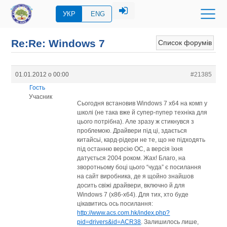
УКР
ENG
Re:Re: Windows 7
Список форумів
01.01.2012 о 00:00
#21385
Гость
Учасник
Сьогодня встановив Windows 7 x64 на комп у
школі (не така вже й супер-пупер техніка для
цього потрібна). Але зразу ж стикнувся з
проблемою. Драйвери під ці, здається
китайсьі, кард-рідери не те, що не підходять
під останню версію ОС, а версія їхня
датується 2004 роком. Жах! Благо, на
зворотньому боці цього “чуда” є посилання
на сайт виробника, де я щойно знайшов
досить свіжі драйвери, включно й для
Windows 7 (x86-x64). Для тих, хто буде
цікавитись ось посилання:
http://www.acs.com.hk/index.php?
pid=drivers&id=ACR38
. Залишилось лише,