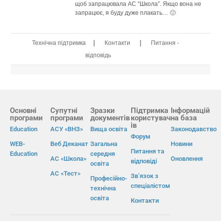
щоб запрацювала АС “Школа”. Якщо вона не
запрацює, я буду дуже плакать… 🙁
|
|
Технічна підтримка
Контакти
Питання -
відповідь
Основні
Супутні
Зразки
Підтримка
Інформацій
програми
програми
документів
користувач
на база
ів
Education
АСУ «ВНЗ»
Вища освіта
Законодавство
Форум
WEB-
Веб Деканат
Загальна
Новини
Питання та
Education
середня
АС «Школа»
Оновлення
відповіді
освіта
АС «Тест»
Зв’язок з
Професійно-
спеціалістом
технічна
освіта
Контакти