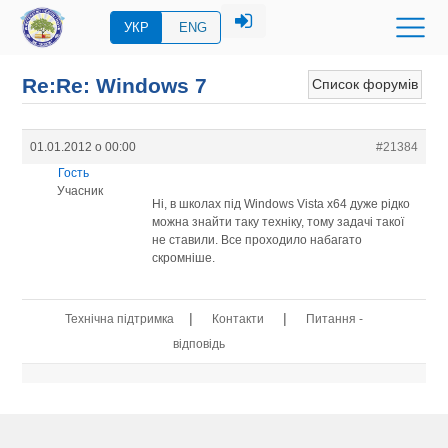
УКР
ENG
Re:Re: Windows 7
Список форумів
01.01.2012 о 00:00
#21384
Гость
Учасник
Ні, в школах під Windows Vista х64 дуже рідко
можна знайти таку техніку, тому задачі такої
не ставили. Все проходило набагато
скромніше.
|
|
Технічна підтримка
Контакти
Питання -
відповідь