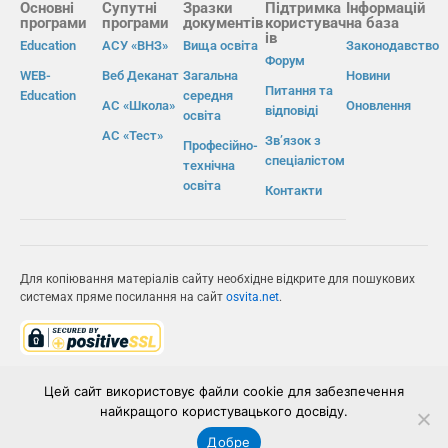
Основні
Супутні
Зразки
Підтримка
Інформацій
програми
програми
документів
користувач
на база
ів
Education
АСУ «ВНЗ»
Вища освіта
Законодавство
Форум
WEB-
Веб Деканат
Загальна
Новини
Питання та
Education
середня
АС «Школа»
Оновлення
відповіді
освіта
АС «Тест»
Зв’язок з
Професійно-
спеціалістом
технічна
освіта
Контакти
Для копіювання матеріалів сайту необхідне відкрите для пошукових
системах пряме посилання на сайт
osvita.net
.
© Інформаційно-виробнича система «Освіта» 2026.
Цей сайт використовує файли cookie для забезпечення
найкращого користувацького досвіду.
ІВС «ОСВІТА»
Добре