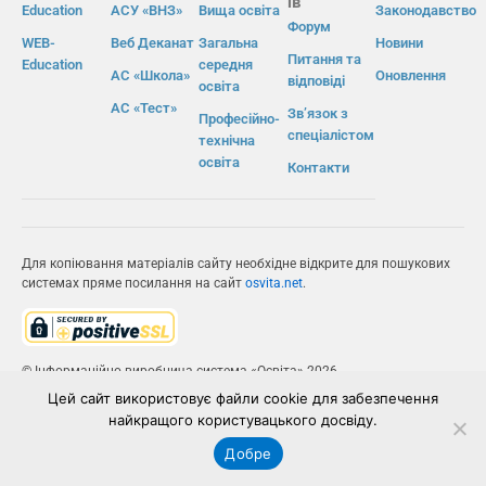
ів
Education
АСУ «ВНЗ»
Вища освіта
Законодавство
Форум
WEB-
Веб Деканат
Загальна
Новини
Питання та
Education
середня
АС «Школа»
Оновлення
відповіді
освіта
АС «Тест»
Зв’язок з
Професійно-
спеціалістом
технічна
освіта
Контакти
Для копіювання матеріалів сайту необхідне відкрите для пошукових
системах пряме посилання на сайт
osvita.net
.
© Інформаційно-виробнича система «Освіта» 2026.
Цей сайт використовує файли cookie для забезпечення
ІВС «ОСВІТА»
найкращого користувацького досвіду.
Добре