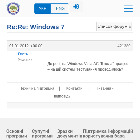
УКР
ENG
Re:Re: Windows 7
Список форумів
01.01.2012 о 00:00
#21380
Гость
Учасник
До речі, на Windows Vista АС “Школа” працює
– на цій системі тестування проводилось?
|
|
Технічна підтримка
Контакти
Питання -
відповідь
Основні
Супутні
Зразки
Підтримка
Інформацій
програми
програми
документів
користувач
на база