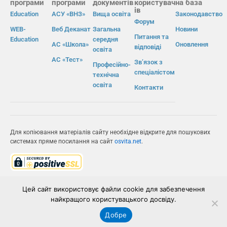
програми
програми
документів
користувач
на база
ів
Education
АСУ «ВНЗ»
Вища освіта
Законодавство
Форум
WEB-
Веб Деканат
Загальна
Новини
Питання та
Education
середня
АС «Школа»
Оновлення
відповіді
освіта
АС «Тест»
Зв’язок з
Професійно-
спеціалістом
технічна
освіта
Контакти
Для копіювання матеріалів сайту необхідне відкрите для пошукових
системах пряме посилання на сайт
osvita.net
.
© Інформаційно-виробнича система «Освіта» 2026.
Цей сайт використовує файли cookie для забезпечення
найкращого користувацького досвіду.
ІВС «ОСВІТА»
Добре