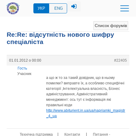
УКР
ENG
Список форумів
Re:Re: відсутність нового шифру
спеціаліста
01.01.2012 о 00:00
#22405
Гость
Учасник
а що ж то за такий довідник, що в ньому
помилки? виправте їх, а особливо специфічні
категорії ,Інтелектуальна власність, Бізнес
адміністрування, Адміністративний
менеджмент: ось тут є інформація які
правильні коди
http://www.abiturient.in.ua/ua/napriamki_magistr
_4_ua
|
|
Технічна підтримка
Контакти
Питання -