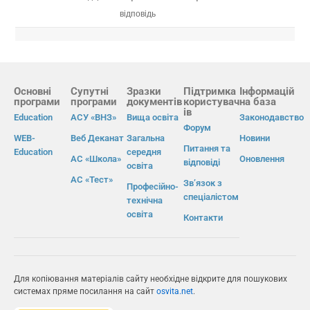
відповідь
Основні
Супутні
Зразки
Підтримка
Інформацій
програми
програми
документів
користувач
на база
ів
Education
АСУ «ВНЗ»
Вища освіта
Законодавство
Форум
WEB-
Веб Деканат
Загальна
Новини
Питання та
Education
середня
АС «Школа»
Оновлення
відповіді
освіта
АС «Тест»
Зв’язок з
Професійно-
спеціалістом
технічна
освіта
Контакти
Для копіювання матеріалів сайту необхідне відкрите для пошукових
системах пряме посилання на сайт
osvita.net
.