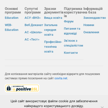
Основні
Супутні
Зразки
Підтримка
Інформацій
програми
програми
документів
користувач
на база
ів
Education
АСУ «ВНЗ»
Вища освіта
Законодавство
Форум
WEB-
Веб Деканат
Загальна
Новини
Питання та
Education
середня
АС «Школа»
Оновлення
відповіді
освіта
АС «Тест»
Зв’язок з
Професійно-
спеціалістом
технічна
освіта
Контакти
Для копіювання матеріалів сайту необхідне відкрите для пошукових
системах пряме посилання на сайт
osvita.net
.
© Інформаційно-виробнича система «Освіта» 2026.
Цей сайт використовує файли cookie для забезпечення
найкращого користувацького досвіду.