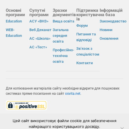
Основні
Супутні
Зразки
Підтримка
Інформацій
програми
програми
документів
користувач
на база
ів
Education
АСУ «ВНЗ»
Вища освіта
Законодавство
Форум
WEB-
Веб Деканат
Загальна
Новини
Питання та
Education
середня
АС «Школа»
Оновлення
відповіді
освіта
АС «Тест»
Зв’язок з
Професійно-
спеціалістом
технічна
освіта
Контакти
Для копіювання матеріалів сайту необхідне відкрите для пошукових
системах пряме посилання на сайт
osvita.net
.
© Інформаційно-виробнича система «Освіта» 2026.
Цей сайт використовує файли cookie для забезпечення
найкращого користувацького досвіду.