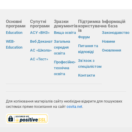
Основні
Супутні
Зразки
Підтримка
Інформацій
програми
програми
документів
користувач
на база
ів
Education
АСУ «ВНЗ»
Вища освіта
Законодавство
Форум
WEB-
Веб Деканат
Загальна
Новини
Питання та
Education
середня
АС «Школа»
Оновлення
відповіді
освіта
АС «Тест»
Зв’язок з
Професійно-
спеціалістом
технічна
освіта
Контакти
Для копіювання матеріалів сайту необхідне відкрите для пошукових
системах пряме посилання на сайт
osvita.net
.
© Інформаційно-виробнича система «Освіта» 2026.