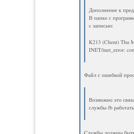
Дополнение к пре
В папке с программо
с записью:
K213 (Client) Thu 
INET/inet_error: co
Файл с ошибкой прос
Возможно это связ
службы fb работать
Cлужбы должны быть 