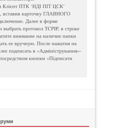
 и Клієнт ПТК ‘НДІ ПІТ ЦСК’
.exe, вставив карточку ГЛАВНОГО
дключение. Далее в форме
и выбрать протокол TCPIP, в строке
братите внимание на наличие папки
дать ее вручную. После нажатия на
ее подписать в «Адміністрування»-
, посредством кнопки «Підписати
руми