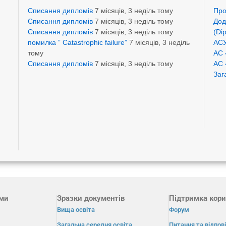
Списання дипломів
7 місяців, 3 неділь тому
Про
Списання дипломів
7 місяців, 3 неділь тому
Дод
Списання дипломів
7 місяців, 3 неділь тому
(Di
помилка ” Catastrophic failure”
7 місяців, 3 неділь
АСУ
тому
АС 
Списання дипломів
7 місяців, 3 неділь тому
АС 
Заг
ами
Зразки документів
Підтримка кори
Вища освіта
Форум
Загальна середня освіта
Питання та відпові