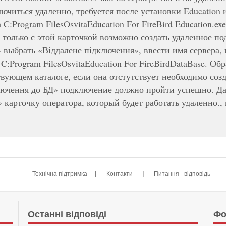
лючиться удаленно, требуется после установки Education
а C:Program FilesOsvitaEducation For FireBird Education
только с этой карточкой возможно создать удаленное по
выбрать «Віддалене підключення», ввести имя сервера, 
C:Program FilesOsvitaEducation For FireBirdDataBase. О
твующем каталоге, если она отстутствует необходимо соз
ючення до БД» подключение должно пройти успешно. Дал
 карточку оператора, который будет работать удаленно.
|
|
Технічна підтримка
Контакти
Питання - відповідь
Останні відповіді
Фо