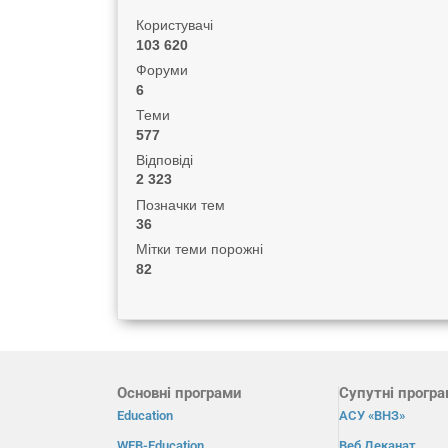
Користувачі
103 620
Форуми
6
Теми
577
Відповіді
2 323
Позначки тем
36
Мітки теми порожні
82
Основні програми
Супутні прогр
Education
АСУ «ВНЗ»
WEB-Education
Веб Деканат