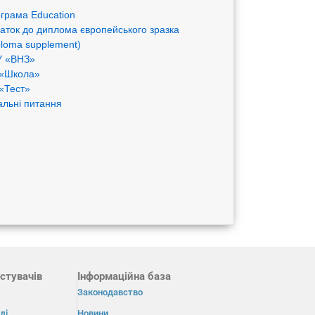
грама Eduсation
аток до диплома європейського зразка
ploma supplement)
 «ВНЗ»
«Школа»
«Тест»
альні питання
стувачів
Інформаційна база
Законодавство
ді
Новини