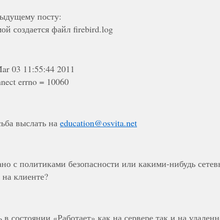
дыдущему посту:
й создается файл firebird.log
Mar 03 11:55:44 2011
nnect errno = 10060
ьба выслать на
education@osvita.net
ано с политиками безопасности или какими-нибудь сете
 на клиенте?
в состоянии «Работает» как на сервере так и на удален