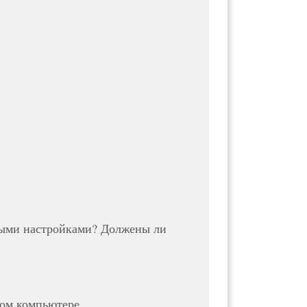
выми настройками? Должены ли
ном компьютере.