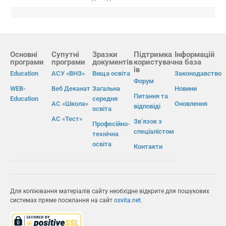
Основні
Супутні
Зразки
Підтримка
Інформацій
програми
програми
документів
користувач
на база
ів
Education
АСУ «ВНЗ»
Вища освіта
Законодавство
Форум
WEB-
Веб Деканат
Загальна
Новини
Питання та
Education
середня
АС «Школа»
Оновлення
відповіді
освіта
АС «Тест»
Зв’язок з
Професійно-
спеціалістом
технічна
освіта
Контакти
Для копіювання матеріалів сайту необхідне відкрите для пошукових
системах пряме посилання на сайт
osvita.net
.