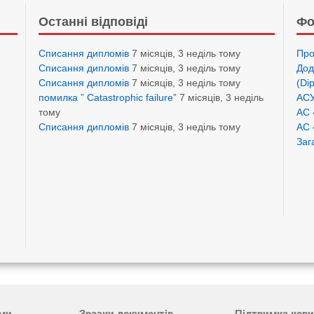
Останні відповіді
Фо
Списання дипломів
7 місяців, 3 неділь тому
Про
Списання дипломів
7 місяців, 3 неділь тому
Дод
Списання дипломів
7 місяців, 3 неділь тому
(Di
помилка ” Catastrophic failure”
7 місяців, 3 неділь
АСУ
тому
АС 
Списання дипломів
7 місяців, 3 неділь тому
АС 
Заг
ами
Зразки документів
Підтримка кори