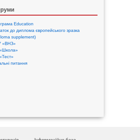
руми
грама Eduсation
аток до диплома європейського зразка
ploma supplement)
 «ВНЗ»
«Школа»
«Тест»
альні питання
стувачів
Інформаційна база