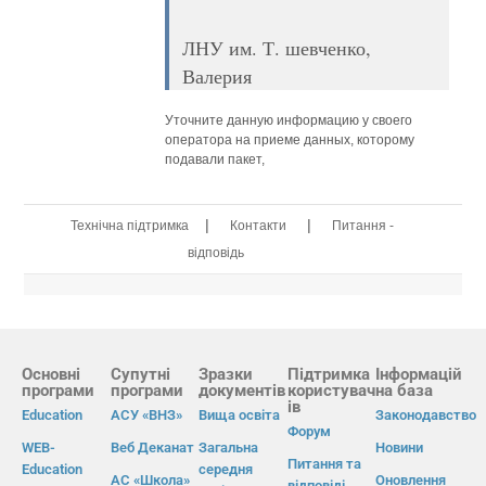
ЛНУ им. Т. шевченко,
Валерия
Уточните данную информацию у своего
оператора на приеме данных, которому
подавали пакет,
|
|
Технічна підтримка
Контакти
Питання -
відповідь
Основні
Супутні
Зразки
Підтримка
Інформацій
програми
програми
документів
користувач
на база
ів
Education
АСУ «ВНЗ»
Вища освіта
Законодавство
Форум
WEB-
Веб Деканат
Загальна
Новини
Питання та
Education
середня
АС «Школа»
Оновлення
відповіді