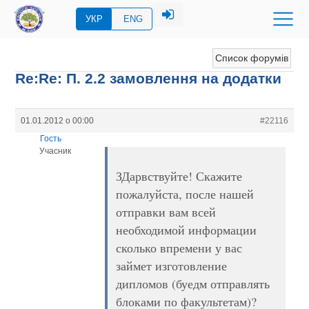
УКР
ENG
Список форумів
Re:Re: П. 2.2 замовлення на додатки
01.01.2012 о 00:00
#22116
Гость
Учасник
ЗДарвствуйте! Скажите
пожалуйста, после нашей
отправки вам всей
необходимой информации
сколько впремени у вас
займет изготовление
дипломов (буедм отправлять
блоками по факультетам)?