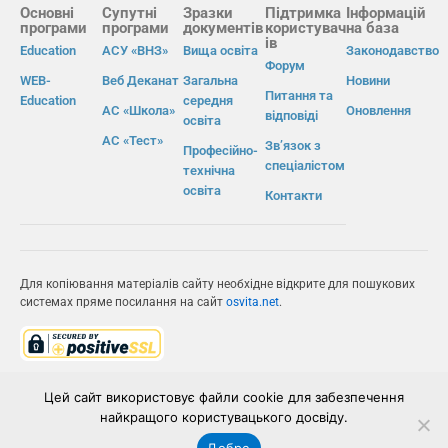
Основні
Супутні
Зразки
Підтримка
Інформацій
програми
програми
документів
користувач
на база
ів
Education
АСУ «ВНЗ»
Вища освіта
Законодавство
Форум
WEB-
Веб Деканат
Загальна
Новини
Питання та
Education
середня
АС «Школа»
Оновлення
відповіді
освіта
АС «Тест»
Зв’язок з
Професійно-
спеціалістом
технічна
освіта
Контакти
Для копіювання матеріалів сайту необхідне відкрите для пошукових
системах пряме посилання на сайт
osvita.net
.
© Інформаційно-виробнича система «Освіта» 2026.
Цей сайт використовує файли cookie для забезпечення
найкращого користувацького досвіду.
ІВС «ОСВІТА»
Добре