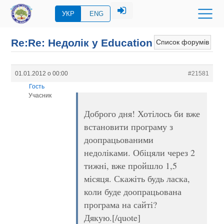
УКР
ENG
Re:Re: Недолік у Education
Список форумів
01.01.2012 о 00:00
#21581
Гость
Учасник
Доброго дня! Хотілось би вже
встановити програму з
доопрацьованими
недоліками. Обіцяли через 2
тижні, вже пройшло 1,5
місяця. Скажіть будь ласка,
коли буде доопрацьована
програма на сайті?
Дякую.[/quote]