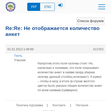
УКР
ENG
Список форумів
Re:Re: Не отображается количество
анкет
01.01.2012 о 00:00
#21950
Гость
Учасник
Напротив этого поля галочка стоит. Но,
насколько я понимаю, это поле показывает
количество анкет в заявке (когда убираю
галочку, данный столбец исчезвает). А нужно
– чтобы в низу, в итоге (в строке желтого
цвета) было указано общее количество анкет
по всем заявкам (суммарно).
|
|
Технічна підтримка
Контакти
Питання -