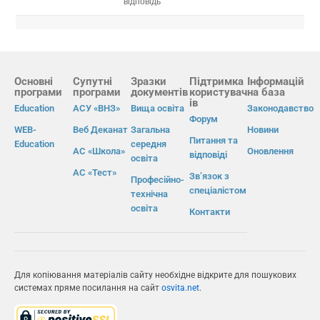
відповідь
Основні
Супутні
Зразки
Підтримка
Інформацій
програми
програми
документів
користувач
на база
ів
Education
АСУ «ВНЗ»
Вища освіта
Законодавство
Форум
WEB-
Веб Деканат
Загальна
Новини
Питання та
Education
середня
АС «Школа»
Оновлення
відповіді
освіта
АС «Тест»
Зв’язок з
Професійно-
спеціалістом
технічна
освіта
Контакти
Для копіювання матеріалів сайту необхідне відкрите для пошукових
системах пряме посилання на сайт
osvita.net
.