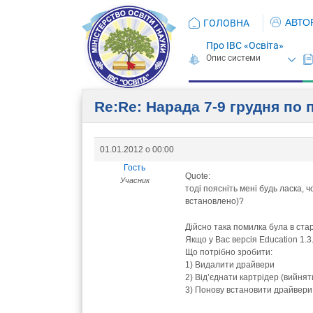
АВТО
ГОЛОВНА
Про ІВС «Освіта»
Re:Re: Нарада 7-9 грудня по 
01.01.2012 о 00:00
Гость
Quote:
Учасник
тоді поясніть мені будь ласка, 
встановлено)?
Дійсно така помилка була в ста
Якщо у Вас версія Education 1.
Що потрібно зробити:
1) Видалити драйвери
2) Від’єднати картрідер (вийнят
3) Понову встановити драйвери