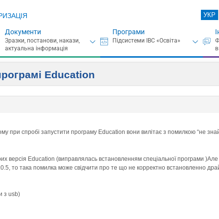
УКР
РИЗАЦІЯ
Документи
Програми
І
програмі Education
чому при спробі запустити програму Education вони вилітає з помилкою “не зна
рих версія Education (виправлялась встановленням спеціальної програми )Але 
3.0.5, то така помилка може свідчити про те що не корректно встановленно дра
и з usb)