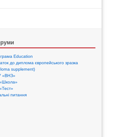
руми
грама Eduсation
аток до диплома європейського зразка
ploma supplement)
 «ВНЗ»
«Школа»
«Тест»
альні питання