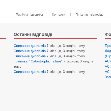
|
|
Технічна підтримка
Контакти
Питання - відповідь
Останні відповіді
Фо
Списання дипломів
7 місяців, 3 неділь тому
Про
Списання дипломів
7 місяців, 3 неділь тому
Дод
Списання дипломів
7 місяців, 3 неділь тому
(Di
помилка ” Catastrophic failure”
7 місяців, 3 неділь
АСУ
тому
АС 
Списання дипломів
7 місяців, 3 неділь тому
АС 
Заг