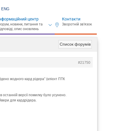
ENG
нформаційний центр
Контакти
Список форумів
#21750
йдено жодного кард рідера” (клієнт ПТК
в останній версії помилку було усунено.
йвери для кардрідера.