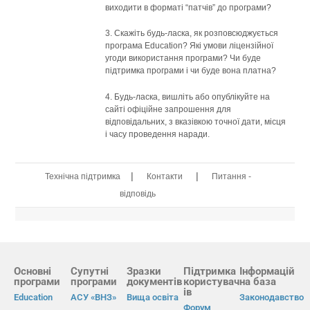
виходити в форматі “патчів” до програми?
3. Скажіть будь-ласка, як розповсюджується
програма Education? Які умови ліцензійної
угоди використання програми? Чи буде
підтримка програми і чи буде вона платна?
4. Будь-ласка, вишліть або опублікуйте на
сайті офіційне запрошення для
відповідальних, з вказівкою точної дати, місця
і часу проведення наради.
|
|
Технічна підтримка
Контакти
Питання -
відповідь
Основні
Супутні
Зразки
Підтримка
Інформацій
програми
програми
документів
користувач
на база
ів
Education
АСУ «ВНЗ»
Вища освіта
Законодавство
Форум