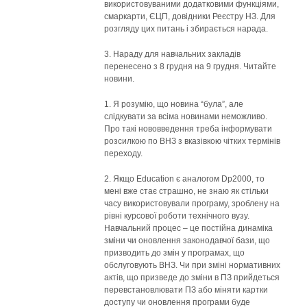
використовуваними додатковими функціями,
смаркарти, ЄЦП, довідники Реєстру НЗ. Для
розгляду цих питань і збирається нарада.
3. Нараду для навчальних закладів
перенесено з 8 грудня на 9 грудня. Читайте
новини.
1. Я розумію, що новина “була”, але
слідкувати за всіма новинами неможливо.
Про такі нововведення треба інформувати
розсилкою по ВНЗ з вказівкою чітких термінів
переходу.
2. Якщо Education є аналогом Dp2000, то
мені вже стає страшно, не знаю як стільки
часу використовували програму, зроблену на
рівні курсової роботи технічного вузу.
Навчальний процес – це постійна динаміка
зміни чи оновлення законодавчої бази, що
призводить до змін у програмах, що
обслуговують ВНЗ. Чи при зміні нормативних
актів, що призведе до зміни в ПЗ прийдеться
перевстановлювати ПЗ або міняти картки
доступу чи оновлення програми буде