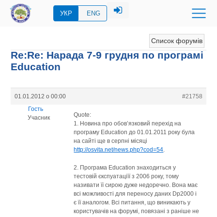
УКР
ENG
Список форумів
Re:Re: Нарада 7-9 грудня по програмі
Education
01.01.2012 о 00:00
#21758
Гость
Quote:
Учасник
1. Новина про обов’язковий перехід на
програму Education до 01.01.2011 року була
на сайті ще в серпні місяці
http://osvita.net/news.php?cod=54
.
2. Програма Education знаходиться у
тестовій єкспуатаціїї з 2006 року, тому
називати її сирою дуже недоречно. Вона має
всі можливості для переносу даних Dp2000 і
є її аналогом. Всі питання, що виникають у
користувачів на форумі, повязані з раніше не