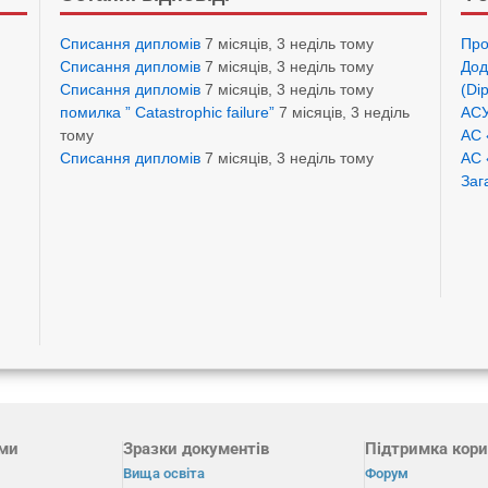
Списання дипломів
7 місяців, 3 неділь тому
Про
Списання дипломів
7 місяців, 3 неділь тому
Дод
Списання дипломів
7 місяців, 3 неділь тому
(Di
помилка ” Catastrophic failure”
7 місяців, 3 неділь
АСУ
тому
АС 
Списання дипломів
7 місяців, 3 неділь тому
АС 
Заг
ами
Зразки документів
Підтримка кори
Вища освіта
Форум