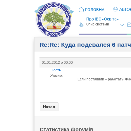
АВТО
ГОЛОВНА
Про ІВС «Освіта»
Re:Re: Куда подевался 6 патч
01.01.2012 о 00:00
Гость
Учасник
Если поставили – работать. Ф
Статистика форумів