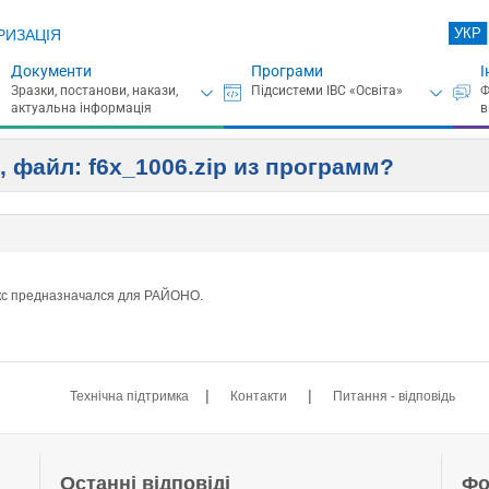
УКР
РИЗАЦІЯ
Документи
Програми
І
, файл: f6x_1006.zip из программ?
икс предназначался для РАЙОНО.
|
|
Технічна підтримка
Контакти
Питання - відповідь
Останні відповіді
Фо