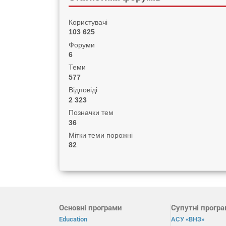
Користувачі
103 625
Форуми
6
Теми
577
Відповіді
2 323
Позначки тем
36
Мітки теми порожні
82
Основні програми
Супутні прогр
Education
АСУ «ВНЗ»