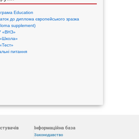
грама Eduсation
аток до диплома європейського зразка
ploma supplement)
 «ВНЗ»
«Школа»
«Тест»
альні питання
стувачів
Інформаційна база
Законодавство