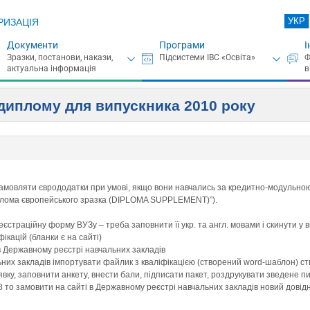
УКР
РИЗАЦІЯ
Документи
Програми
І
диплому для випускника 2010 року
мовляти єврододатки при умові, якщо вони навчались за кредитно-модульною с
плома європейського зразка (DIPLOMA SUPPLEMENT)”).
страційну форму ВУЗу – треба заповнити її укр. та англ. мовами і скинути у ві
кацій (бланки є на сайті)
в Державному реєстрі навчальних закладів
них закладів імпортувати файлик з кваліфікацією (створений word-шаблон) ство
явку, заповнити анкету, внести бали, підписати пакет, роздрукувати зведене п
.8 то замовити на сайті в Державному реєстрі навчальних закладів новий довід