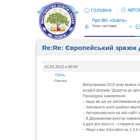
АВТО
ГОЛОВНА
Про ІВС «Освіта»
Re:Re: Європейський зразок 
01.01.2012 о 00:00
Гость
Учасник
Випускникам 2010 року можна за
розділі форуму “Додаток до ди
Процедура замовлення:
– якщо ви ще не заповнювали реє
– Заповнити word-шаблон кваліфі
– Авторизуватися на veb-сайті 
– В Державному реєстрі навчаль
а далі все просто – створити за
– Якщо у вас Education не 1.3.5