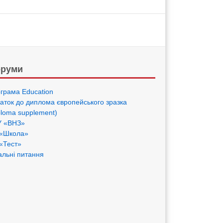
руми
грама Eduсation
аток до диплома європейського зразка
ploma supplement)
 «ВНЗ»
«Школа»
«Тест»
альні питання