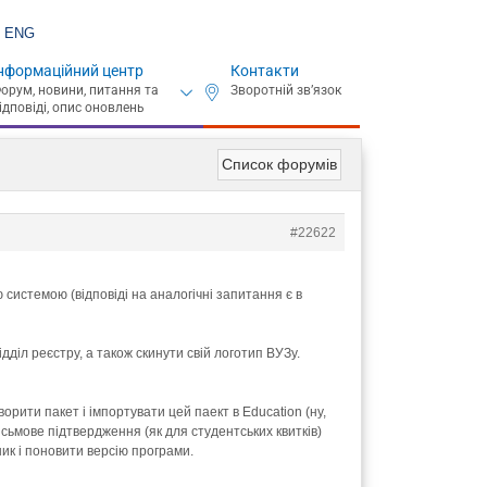
ENG
нформаційний центр
Контакти
Список форумів
#22622
истемою (відповіді на аналогічні запитання є в
дділ реєстру, а також скинути свій логотип ВУЗу.
рити пакет і імпортувати цей паект в Education (ну,
исьмове підтвердження (як для студентських квитків)
ник і поновити версію програми.