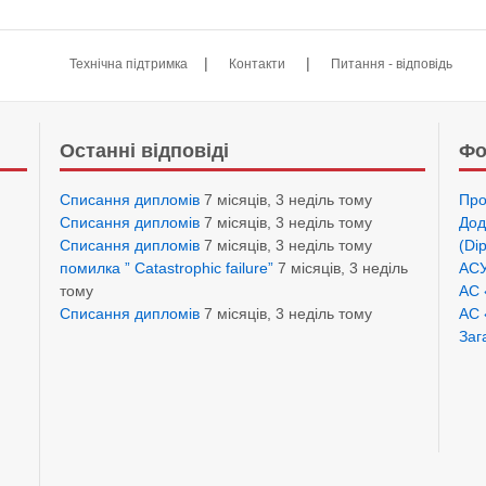
|
|
Технічна підтримка
Контакти
Питання - відповідь
Останні відповіді
Фо
Списання дипломів
7 місяців, 3 неділь тому
Про
Списання дипломів
7 місяців, 3 неділь тому
Дод
Списання дипломів
7 місяців, 3 неділь тому
(Di
помилка ” Catastrophic failure”
7 місяців, 3 неділь
АСУ
тому
АС 
Списання дипломів
7 місяців, 3 неділь тому
АС 
Заг