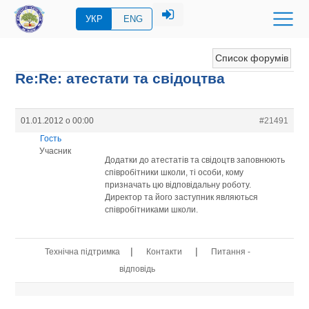
УКР
ENG
Список форумів
Re:Re: атестати та свідоцтва
01.01.2012 о 00:00
#21491
Гость
Учасник
Додатки до атестатів та свідоцтв заповнюють
співробітники школи, ті особи, кому
призначать цю відповідальну роботу.
Директор та його заступник являються
співробітниками школи.
|
|
Технічна підтримка
Контакти
Питання -
відповідь