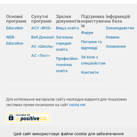
Основні
Супутні
Зразки
Підтримка
Інформацій
програми
програми
документів
користувач
на база
ів
Education
АСУ «ВНЗ»
Вища освіта
Законодавство
Форум
WEB-
Веб Деканат
Загальна
Новини
Питання та
Education
середня
АС «Школа»
Оновлення
відповіді
освіта
АС «Тест»
Зв’язок з
Професійно-
спеціалістом
технічна
освіта
Контакти
Для копіювання матеріалів сайту необхідне відкрите для пошукових
системах пряме посилання на сайт
osvita.net
.
© Інформаційно-виробнича система «Освіта» 2026.
Цей сайт використовує файли cookie для забезпечення