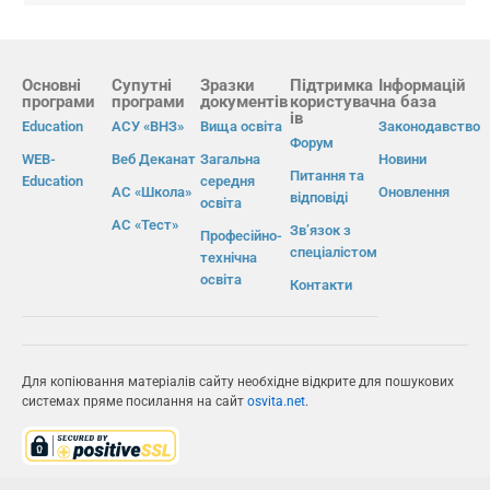
Основні
Супутні
Зразки
Підтримка
Інформацій
програми
програми
документів
користувач
на база
ів
Education
АСУ «ВНЗ»
Вища освіта
Законодавство
Форум
WEB-
Веб Деканат
Загальна
Новини
Питання та
Education
середня
АС «Школа»
Оновлення
відповіді
освіта
АС «Тест»
Зв’язок з
Професійно-
спеціалістом
технічна
освіта
Контакти
Для копіювання матеріалів сайту необхідне відкрите для пошукових
системах пряме посилання на сайт
osvita.net
.