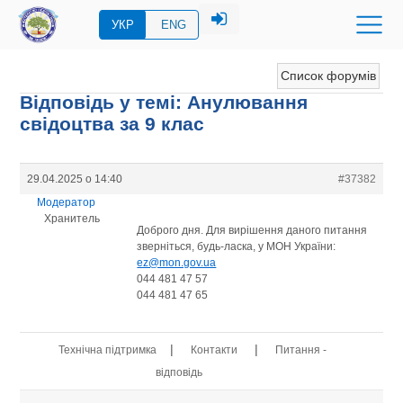
УКР
ENG
Список форумів
Відповідь у темі: Анулювання
свідоцтва за 9 клас
29.04.2025 о 14:40
#37382
Модератор
Хранитель
Доброго дня. Для вирішення даного питання
зверніться, будь-ласка, у МОН України:
ez@mon.gov.ua
044 481 47 57
044 481 47 65
|
|
Технічна підтримка
Контакти
Питання -
відповідь