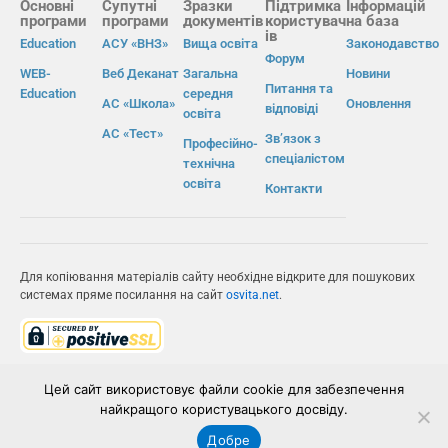
Основні
Супутні
Зразки
Підтримка
Інформацій
програми
програми
документів
користувач
на база
ів
Education
АСУ «ВНЗ»
Вища освіта
Законодавство
Форум
WEB-
Веб Деканат
Загальна
Новини
Питання та
Education
середня
АС «Школа»
Оновлення
відповіді
освіта
АС «Тест»
Зв’язок з
Професійно-
спеціалістом
технічна
освіта
Контакти
Для копіювання матеріалів сайту необхідне відкрите для пошукових
системах пряме посилання на сайт
osvita.net
.
© Інформаційно-виробнича система «Освіта» 2026.
Цей сайт використовує файли cookie для забезпечення
найкращого користувацького досвіду.
ІВС «ОСВІТА»
Добре