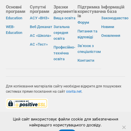
Основні
Супутні
Зразки
Підтримка
Інформацій
програми
програми
документів
користувач
на база
ів
Education
АСУ «ВНЗ»
Вища освіта
Законодавство
Форум
WEB-
Веб Деканат
Загальна
Новини
Питання та
Education
середня
АС «Школа»
Оновлення
відповіді
освіта
АС «Тест»
Зв’язок з
Професійно-
спеціалістом
технічна
освіта
Контакти
Для копіювання матеріалів сайту необхідне відкрите для пошукових
системах пряме посилання на сайт
osvita.net
.
© Інформаційно-виробнича система «Освіта» 2026.
Цей сайт використовує файли cookie для забезпечення
найкращого користувацького досвіду.
ІВС «ОСВІТА»