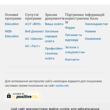
Основні
Супутні
Зразки
Підтримка
Інформацій
програми
програми
документів
користувач
на база
ів
Education
АСУ «ВНЗ»
Вища освіта
Законодавство
Форум
WEB-
Веб Деканат
Загальна
Новини
Питання та
Education
середня
АС «Школа»
Оновлення
відповіді
освіта
АС «Тест»
Зв’язок з
Професійно-
спеціалістом
технічна
освіта
Контакти
Для копіювання матеріалів сайту необхідне відкрите для пошукових
системах пряме посилання на сайт
osvita.net
.
© Інформаційно-виробнича система «Освіта» 2026.
Цей сайт використовує файли cookie для забезпечення