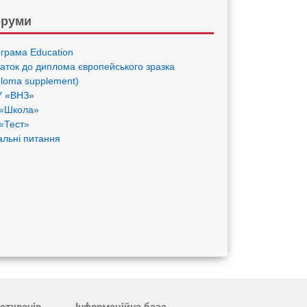
руми
грама Eduсation
аток до диплома європейського зразка
ploma supplement)
 «ВНЗ»
«Школа»
«Тест»
альні питання
стувачів
Інформаційна база