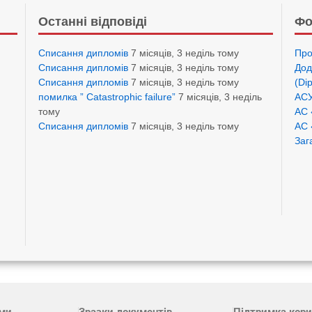
Останні відповіді
Фо
Списання дипломів
7 місяців, 3 неділь тому
Про
Списання дипломів
7 місяців, 3 неділь тому
Дод
Списання дипломів
7 місяців, 3 неділь тому
(Di
помилка ” Catastrophic failure”
7 місяців, 3 неділь
АСУ
тому
АС 
Списання дипломів
7 місяців, 3 неділь тому
АС 
Заг
ами
Зразки документів
Підтримка кори