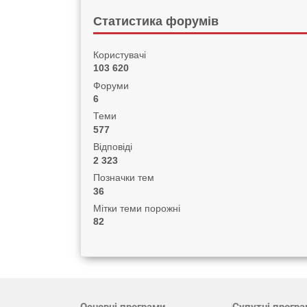
Статистика форумів
Користувачі
103 620
Форуми
6
Теми
577
Відповіді
2 323
Позначки тем
36
Мітки теми порожні
82
Основні програми
Супутні прогр