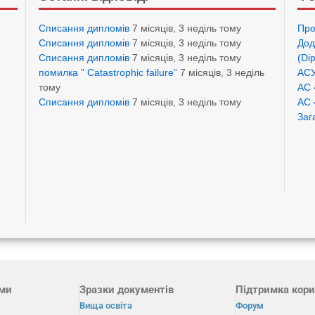
Списання дипломів
7 місяців, 3 неділь тому
Про
Списання дипломів
7 місяців, 3 неділь тому
Дод
Списання дипломів
7 місяців, 3 неділь тому
(Di
помилка ” Catastrophic failure”
7 місяців, 3 неділь
АСУ
тому
АС 
Списання дипломів
7 місяців, 3 неділь тому
АС 
Заг
ами
Зразки документів
Підтримка кори
Вища освіта
Форум