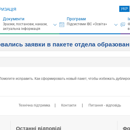
УКР
РИЗАЦІЯ
Документи
Програми
І
овались заявки в пакете отдела образова
омогите исправить. Как сформировать новый пакет, чтобы избежать дублиро
|
|
Технічна підтримка
Контакти
Питання - відповідь
Останні відповіді
Фо