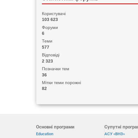
Користувачі
103 623
Форуми
6
Теми
577
Відповіді
2 323
Позначки тем
36
Мітки теми порожні
82
Основні програми
Супутні прогр
Education
АСУ «ВНЗ»