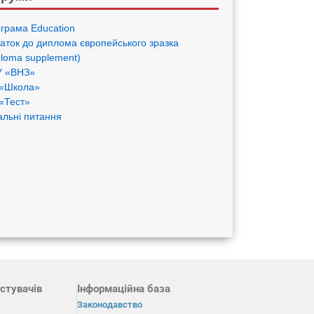
грама Eduсation
аток до диплома європейського зразка
ploma supplement)
 «ВНЗ»
«Школа»
«Тест»
альні питання
стувачів
Інформаційна база
Законодавство