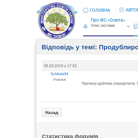
АВТО
ГОЛОВНА
Про ІВС «Освіта»
Відповідь у темі: Продублир
05.03.2019 о 17:33
Schkola94
Учасник
Причину дубляжа определила. П
Статистика форумів