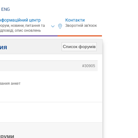
ENG
нформаційний центр
Контакти
ния
Список форумів
#30905
вания анкет
руми