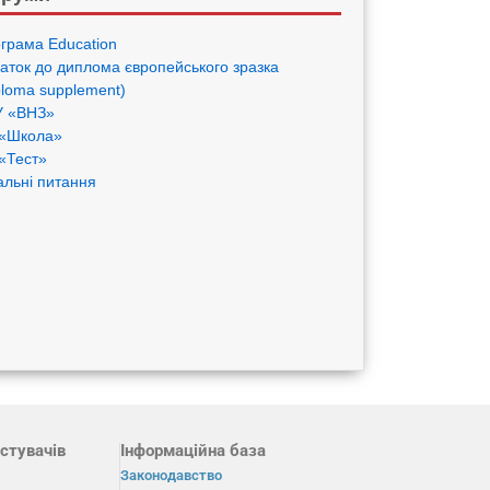
грама Eduсation
аток до диплома європейського зразка
ploma supplement)
 «ВНЗ»
«Школа»
«Тест»
альні питання
стувачів
Інформаційна база
Законодавство