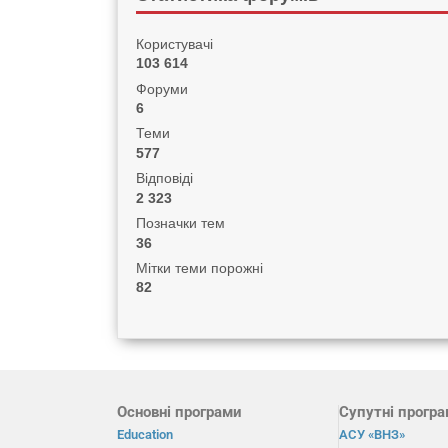
Користувачі
103 614
Форуми
6
Теми
577
Відповіді
2 323
Позначки тем
36
Мітки теми порожні
82
Основні програми
Супутні прогр
Education
АСУ «ВНЗ»