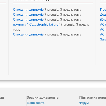
Списання дипломів
7 місяців, 3 неділь тому
Про
Списання дипломів
7 місяців, 3 неділь тому
Дод
Списання дипломів
7 місяців, 3 неділь тому
(Di
помилка ” Catastrophic failure”
7 місяців, 3 неділь
АСУ
тому
АС 
Списання дипломів
7 місяців, 3 неділь тому
АС 
Заг
ами
Зразки документів
Підтримка кори
Вища освіта
Форум