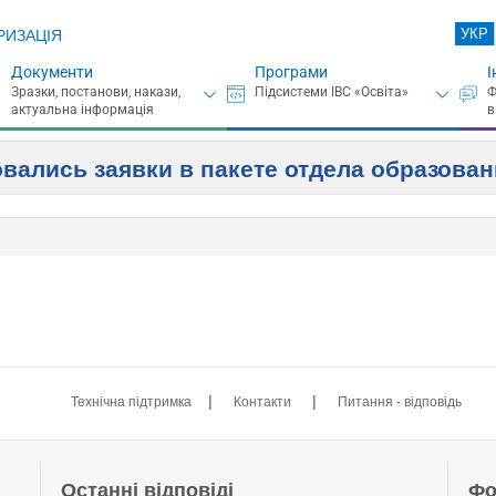
УКР
РИЗАЦІЯ
Документи
Програми
І
овались заявки в пакете отдела образова
|
|
Технічна підтримка
Контакти
Питання - відповідь
Останні відповіді
Фо