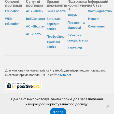
Основні
Супутні
Зразки
Підтримка
Інформацій
програми
програми
документів
користувач
на база
ів
Education
АСУ «ВНЗ»
Вища освіта
Законодавство
Форум
WEB-
Веб Деканат
Загальна
Новини
Питання та
Education
середня
АС «Школа»
Оновлення
відповіді
освіта
АС «Тест»
Зв’язок з
Професійно-
спеціалістом
технічна
освіта
Контакти
Для копіювання матеріалів сайту необхідне відкрите для пошукових
системах пряме посилання на сайт
osvita.net
.
© Інформаційно-виробнича система «Освіта» 2026.
Цей сайт використовує файли cookie для забезпечення
найкращого користувацького досвіду.
ІВС «ОСВІТА»
Добре