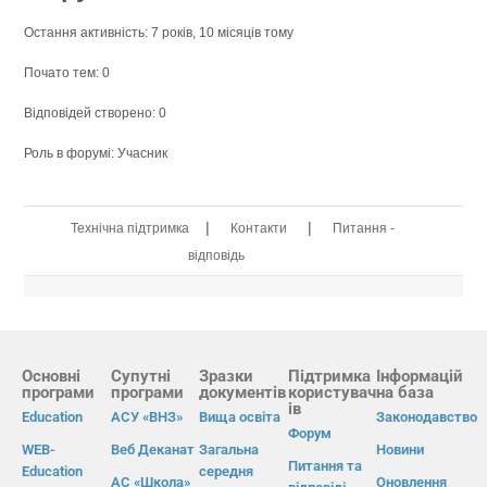
Остання активність: 7 років, 10 місяців тому
Почато тем: 0
Відповідей створено: 0
Роль в форумі: Учасник
|
|
Технічна підтримка
Контакти
Питання -
відповідь
Основні
Супутні
Зразки
Підтримка
Інформацій
програми
програми
документів
користувач
на база
ів
Education
АСУ «ВНЗ»
Вища освіта
Законодавство
Форум
WEB-
Веб Деканат
Загальна
Новини
Питання та
Education
середня
АС «Школа»
Оновлення