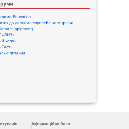
руми
грама Eduсation
аток до диплома європейського зразка
ploma supplement)
 «ВНЗ»
«Школа»
«Тест»
альні питання
стувачів
Інформаційна база