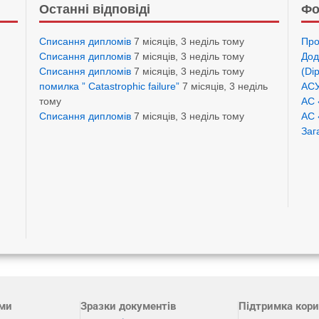
Останні відповіді
Фо
Списання дипломів
7 місяців, 3 неділь тому
Про
Списання дипломів
7 місяців, 3 неділь тому
Дод
Списання дипломів
7 місяців, 3 неділь тому
(Di
помилка ” Catastrophic failure”
7 місяців, 3 неділь
АСУ
тому
АС 
Списання дипломів
7 місяців, 3 неділь тому
АС 
Заг
ами
Зразки документів
Підтримка кори