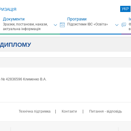
УКР
РИЗАЦІЯ
Документи
Програми
І
А ДИПЛОМУ
в № 42836596 Клименко В.А.
|
|
Технічна підтримка
Контакти
Питання - відповідь