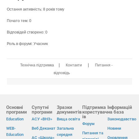
Остання активність: 8 років тому
Почато тем: 0
Відповідей створено: 0
Роль в форумі: Учасник
|
|
Технічна підтримка
Контакти
Питання -
відповідь
Основні
Супутні
Зразки
Підтримка
Інформацій
програми
програми
документів
користувач
на база
ів
Education
АСУ «ВНЗ»
Вища освіта
Законодавство
Форум
WEB-
Веб Деканат
Загальна
Новини
Питання та
Education
середня
АС «Школа»
Оновлення