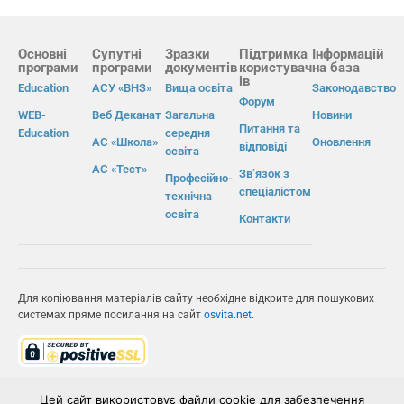
Основні
Супутні
Зразки
Підтримка
Інформацій
програми
програми
документів
користувач
на база
ів
Education
АСУ «ВНЗ»
Вища освіта
Законодавство
Форум
WEB-
Веб Деканат
Загальна
Новини
Питання та
Education
середня
АС «Школа»
Оновлення
відповіді
освіта
АС «Тест»
Зв’язок з
Професійно-
спеціалістом
технічна
освіта
Контакти
Для копіювання матеріалів сайту необхідне відкрите для пошукових
системах пряме посилання на сайт
osvita.net
.
© Інформаційно-виробнича система «Освіта» 2026.
Цей сайт використовує файли cookie для забезпечення